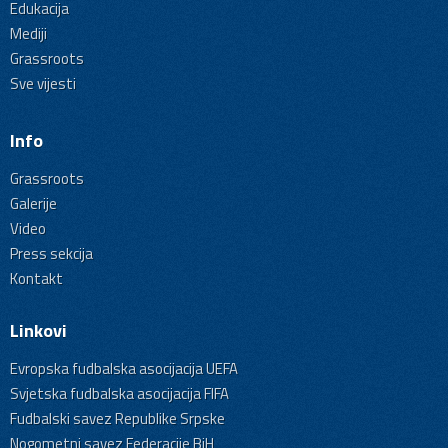
Edukacija
Mediji
Grassroots
Sve vijesti
Info
Grassroots
Galerije
Video
Press sekcija
Kontakt
Linkovi
Evropska fudbalska asocijacija UEFA
Svjetska fudbalska asocijacija FIFA
Fudbalski savez Republike Srpske
Nogometni savez Federacije BiH