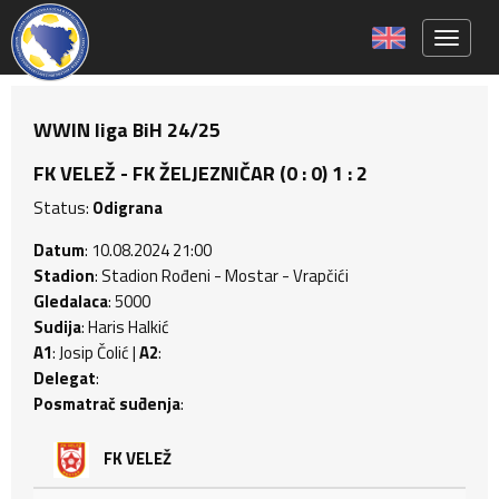
Toggle 
WWIN liga BiH 24/25
FK VELEŽ - FK ŽELJEZNIČAR (0 : 0) 1 : 2
Status:
Odigrana
Datum
: 10.08.2024 21:00
Stadion
: Stadion Rođeni - Mostar - Vrapčići
Gledalaca
: 5000
Sudija
: Haris Halkić
A1
: Josip Čolić |
A2
:
Delegat
:
Posmatrač suđenja
:
FK VELEŽ