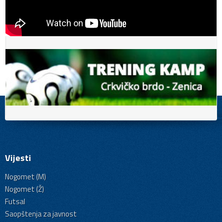
Vijesti
Nogomet (M)
Nogomet (Ž)
Futsal
Saopštenja za javnost