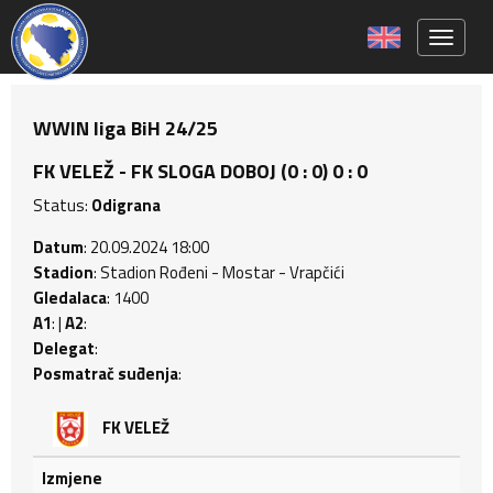
Toggle 
WWIN liga BiH 24/25
FK VELEŽ - FK SLOGA DOBOJ (0 : 0) 0 : 0
Status:
Odigrana
Datum
: 20.09.2024 18:00
Stadion
: Stadion Rođeni - Mostar - Vrapčići
Gledalaca
: 1400
A1
: |
A2
:
Delegat
:
Posmatrač suđenja
:
FK VELEŽ
Izmjene