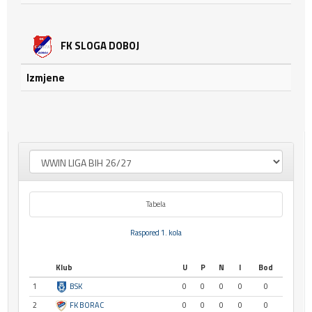
FK SLOGA DOBOJ
Izmjene
Tabela
Raspored 1. kola
Klub
U
P
N
I
Bod
1
BSK
0
0
0
0
0
2
FK BORAC
0
0
0
0
0