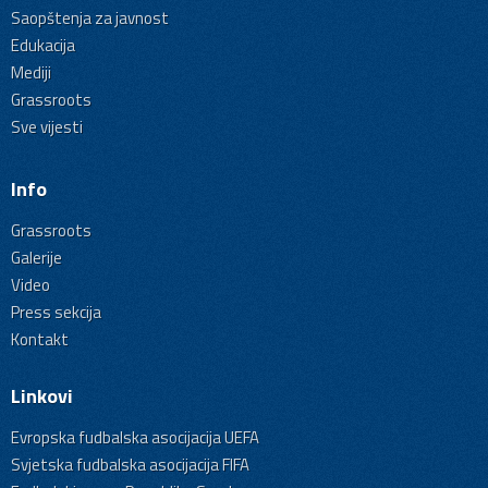
Saopštenja za javnost
Edukacija
Mediji
Grassroots
Sve vijesti
Info
Grassroots
Galerije
Video
Press sekcija
Kontakt
Linkovi
Evropska fudbalska asocijacija UEFA
Svjetska fudbalska asocijacija FIFA