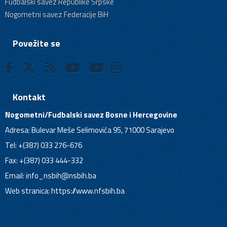
Fudbalski savez Republike Srpske
Nogometni savez Federacije BiH
Povežite se
Kontakt
Nogometni/Fudbalski savez Bosne i Hercegovine
Adresa: Bulevar Meše Selimovića 95, 71000 Sarajevo
Tel: +(387) 033 276-676
Fax: +(387) 033 444-332
Email:
info_nsbih@nsbih.ba
Web stranica: https://www.nfsbih.ba