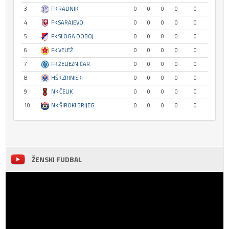
3
FK RADNIK
0
0
0
0
0
4
FK SARAJEVO
0
0
0
0
0
5
FK SLOGA DOBOJ
0
0
0
0
0
6
FK VELEŽ
0
0
0
0
0
7
FK ŽELJEZNIČAR
0
0
0
0
0
8
HŠK ZRINJSKI
0
0
0
0
0
9
NK ČELIK
0
0
0
0
0
10
NK ŠIROKI BRIJEG
0
0
0
0
0
ŽENSKI FUDBAL