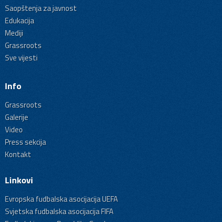
Saopštenja za javnost
Edukacija
Mediji
Grassroots
Sve vijesti
Info
Grassroots
Galerije
Video
Press sekcija
Kontakt
Linkovi
Evropska fudbalska asocijacija UEFA
Svjetska fudbalska asocijacija FIFA