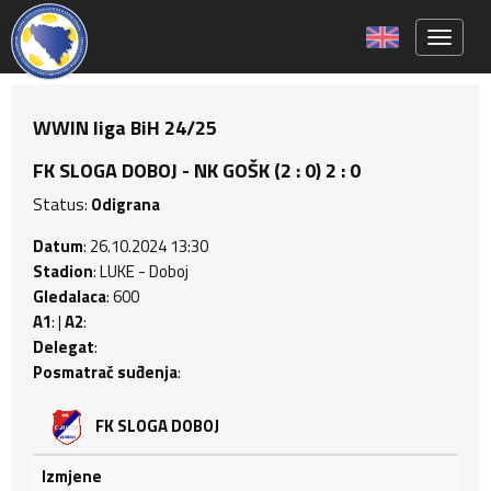
Toggle 
WWIN liga BiH 24/25
FK SLOGA DOBOJ - NK GOŠK (2 : 0) 2 : 0
Status:
Odigrana
Datum
: 26.10.2024 13:30
Stadion
: LUKE - Doboj
Gledalaca
: 600
A1
: |
A2
:
Delegat
:
Posmatrač suđenja
:
FK SLOGA DOBOJ
Izmjene