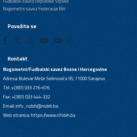
Fudbalski savez Republike Srpske
Nogometni savez Federacije BiH
Povežite se
Kontakt
Nogometni/Fudbalski savez Bosne i Hercegovine
Adresa: Bulevar Meše Selimovića 95, 71000 Sarajevo
Tel: +(387) 033 276-676
Fax: +(387) 033 444-332
Email:
info_nsbih@nsbih.ba
Web stranica: https://www.nfsbih.ba