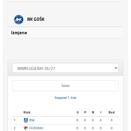
NK GOŠK
Izmjene
Tabela
Raspored 1. kola
Klub
U
P
N
I
Bod
1
BSK
0
0
0
0
0
2
FK BORAC
0
0
0
0
0