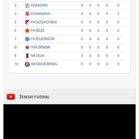
3
FK RADNIK
0
0
0
0
0
4
FK SARAJEVO
0
0
0
0
0
5
FK SLOGA DOBOJ
0
0
0
0
0
6
FK VELEŽ
0
0
0
0
0
7
FK ŽELJEZNIČAR
0
0
0
0
0
8
HŠK ZRINJSKI
0
0
0
0
0
9
NK ČELIK
0
0
0
0
0
10
NK ŠIROKI BRIJEG
0
0
0
0
0
ŽENSKI FUDBAL