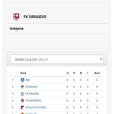
FK SARAJEVO
Izmjene
Klub
U
P
N
I
Bod
1
BSK
0
0
0
0
0
2
FK BORAC
0
0
0
0
0
3
FK RADNIK
0
0
0
0
0
4
FK SARAJEVO
0
0
0
0
0
5
FK SLOGA DOBOJ
0
0
0
0
0