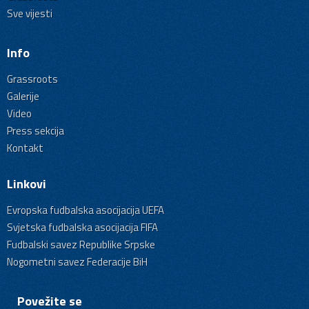
Sve vijesti
Info
Grassroots
Galerije
Video
Press sekcija
Kontakt
Linkovi
Evropska fudbalska asocijacija UEFA
Svjetska fudbalska asocijacija FIFA
Fudbalski savez Republike Srpske
Nogometni savez Federacije BiH
Povežite se