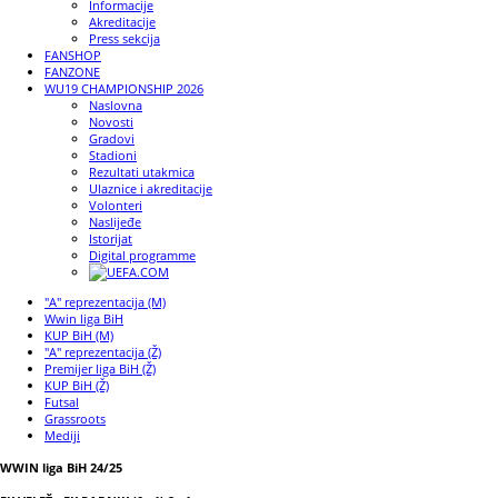
Informacije
Akreditacije
Press sekcija
FANSHOP
FANZONE
WU19 CHAMPIONSHIP 2026
Naslovna
Novosti
Gradovi
Stadioni
Rezultati utakmica
Ulaznice i akreditacije
Volonteri
Naslijeđe
Istorijat
Digital programme
"A" reprezentacija (M)
Wwin liga BiH
KUP BiH (M)
"A" reprezentacija (Ž)
Premijer liga BiH (Ž)
KUP BiH (Ž)
Futsal
Grassroots
Mediji
WWIN liga BiH 24/25