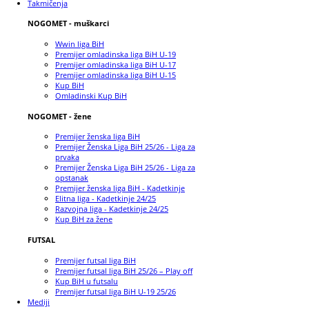
Takmičenja
NOGOMET - muškarci
Wwin liga BiH
Premijer omladinska liga BiH U-19
Premijer omladinska liga BiH U-17
Premijer omladinska liga BiH U-15
Kup BiH
Omladinski Kup BiH
NOGOMET - žene
Premijer ženska liga BiH
Premijer Ženska Liga BiH 25/26 - Liga za
prvaka
Premijer Ženska Liga BiH 25/26 - Liga za
opstanak
Premijer ženska liga BiH - Kadetkinje
Elitna liga - Kadetkinje 24/25
Razvojna liga - Kadetkinje 24/25
Kup BiH za žene
FUTSAL
Premijer futsal liga BiH
Premijer futsal liga BiH 25/26 – Play off
Kup BiH u futsalu
Premijer futsal liga BiH U-19 25/26
Mediji