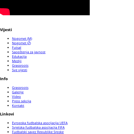
Vijesti
Nogomet (M)
Nogomet (Ž)
Futsal
Saopštenja za javnost
Edukacija
Mediji
Grassroots
Sve vijesti
Info
Grassroots
Galerije
Video
Press sekcija
Kontakt
Linkovi
Evropska fudbalska asocijacija UEFA
Svjetska fudbalska asocijacija FIFA
Fudbalski savez Republike Srpske