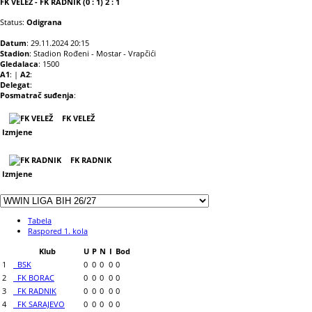
FK VELEŽ - FK RADNIK (0 : 1) 2 : 1
Status:
Odigrana
Datum
: 29.11.2024 20:15
Stadion
: Stadion Rođeni - Mostar - Vrapčići
Gledalaca
: 1500
A1
: |
A2
:
Delegat
:
Posmatrač suđenja
:
FK VELEŽ
Izmjene
FK RADNIK
Izmjene
Tabela
Raspored 1. kola
Klub
U
P
N
I
Bod
1
BSK
0
0
0
0
0
2
FK BORAC
0
0
0
0
0
3
FK RADNIK
0
0
0
0
0
4
FK SARAJEVO
0
0
0
0
0