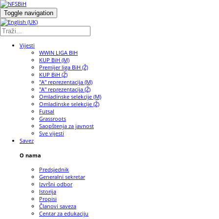
Toggle navigation
Vijesti
WWIN LIGA BIH
KUP BiH (M)
Premijer liga BiH (Ž)
KUP BiH (Ž)
"A" reprezentacija (M)
"A" reprezentacija (Ž)
Omladinske selekcije (M)
Omladinske selekcije (Ž)
Futsal
Grassroots
Saopštenja za javnost
Sve vijesti
Savez
O nama
Predsjednik
Generalni sekretar
Izvršni odbor
Istorija
Propisi
Članovi saveza
Centar za edukaciju