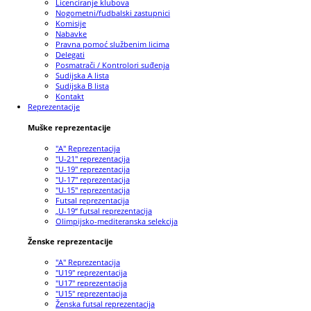
Licenciranje klubova
Nogometni/fudbalski zastupnici
Komisije
Nabavke
Pravna pomoć službenim licima
Delegati
Posmatrači / Kontrolori suđenja
Sudijska A lista
Sudijska B lista
Kontakt
Reprezentacije
Muške reprezentacije
"A" Reprezentacija
"U-21" reprezentacija
"U-19" reprezentacija
"U-17" reprezentacija
"U-15" reprezentacija
Futsal reprezentacija
„U-19“ futsal reprezentacija
Olimpijsko-mediteranska selekcija
Ženske reprezentacije
"A" Reprezentacija
"U19" reprezentacija
"U17" reprezentacija
"U15" reprezentacija
Ženska futsal reprezentacija