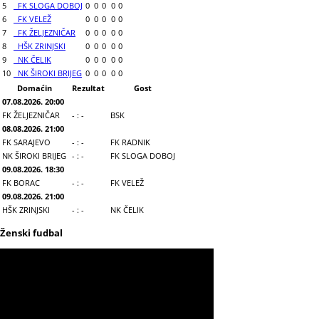
5
FK SLOGA DOBOJ
0
0
0
0
0
6
FK VELEŽ
0
0
0
0
0
7
FK ŽELJEZNIČAR
0
0
0
0
0
8
HŠK ZRINJSKI
0
0
0
0
0
9
NK ČELIK
0
0
0
0
0
10
NK ŠIROKI BRIJEG
0
0
0
0
0
Domaćin
Rezultat
Gost
07.08.2026. 20:00
FK ŽELJEZNIČAR
- : -
BSK
08.08.2026. 21:00
FK SARAJEVO
- : -
FK RADNIK
NK ŠIROKI BRIJEG
- : -
FK SLOGA DOBOJ
09.08.2026. 18:30
FK BORAC
- : -
FK VELEŽ
09.08.2026. 21:00
HŠK ZRINJSKI
- : -
NK ČELIK
Ženski fudbal