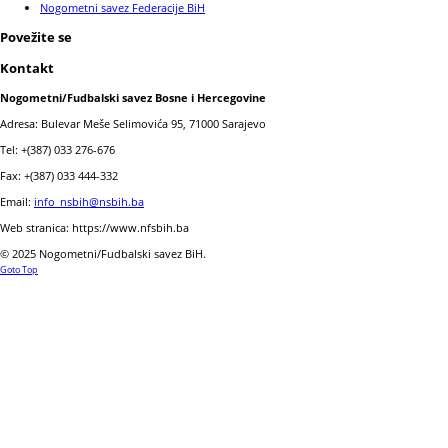
Nogometni savez Federacije BiH
Povežite se
Kontakt
Nogometni/Fudbalski savez Bosne i Hercegovine
Adresa: Bulevar Meše Selimovića 95, 71000 Sarajevo
Tel: +(387) 033 276-676
Fax: +(387) 033 444-332
Email:
info_nsbih@nsbih.ba
Web stranica: https://www.nfsbih.ba
© 2025 Nogometni/Fudbalski savez BiH.
Goto Top