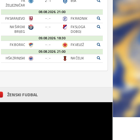
FK
2 : 1
BSK
ŽELJEZNIČAR
08.08.2026. 21:00
FK SARAJEVO
- : -
FK RADNIK
NK ŠIROKI
- : -
FK SLOGA
BRIJEG
DOBOJ
09.08.2026. 18:30
FK BORAC
- : -
FK VELEŽ
09.08.2026. 21:00
HŠK ZRINJSKI
- : -
NK ČELIK
ŽENSKI FUDBAL