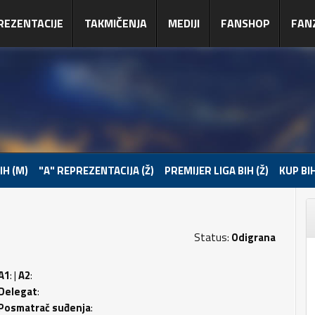
REZENTACIJE
TAKMIČENJA
MEDIJI
FANSHOP
FAN
IH (M)
"A" REPREZENTACIJA (Ž)
PREMIJER LIGA BIH (Ž)
KUP BIH
Status:
Odigrana
A1
: |
A2
:
Delegat
:
Posmatrač suđenja
: