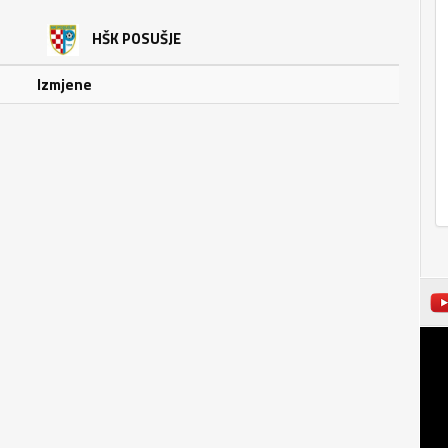
HŠK POSUŠJE
Izmjene