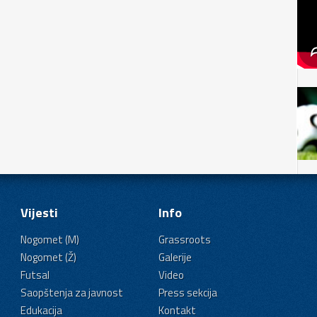
Vijesti
Info
Nogomet (M)
Grassroots
Nogomet (Ž)
Galerije
Futsal
Video
Saopštenja za javnost
Press sekcija
Edukacija
Kontakt