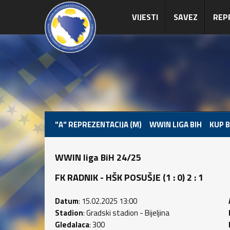
VIJESTI
SAVEZ
REP
"A" REPREZENTACIJA (M)
WWIN LIGA BIH
KUP B
WWIN liga BiH 24/25
FK RADNIK - HŠK POSUŠJE (1 : 0) 2 : 1
Datum
: 15.02.2025 13:00
Stadion
: Gradski stadion - Bijeljina
Gledalaca
: 300