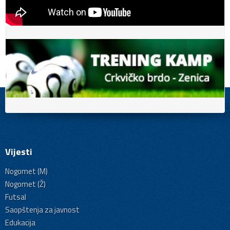
Vijesti
Nogomet (M)
Nogomet (Ž)
Futsal
Saopštenja za javnost
Edukacija