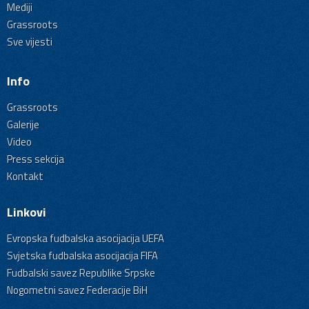
Mediji
Grassroots
Sve vijesti
Info
Grassroots
Galerije
Video
Press sekcija
Kontakt
Linkovi
Evropska fudbalska asocijacija UEFA
Svjetska fudbalska asocijacija FIFA
Fudbalski savez Republike Srpske
Nogometni savez Federacije BiH