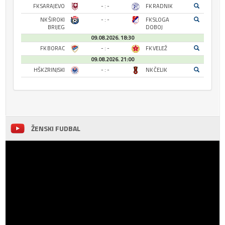
FK SARAJEVO
- : -
FK RADNIK
NK ŠIROKI
- : -
FK SLOGA
BRIJEG
DOBOJ
09.08.2026. 18:30
FK BORAC
- : -
FK VELEŽ
09.08.2026. 21:00
HŠK ZRINJSKI
- : -
NK ČELIK
ŽENSKI FUDBAL