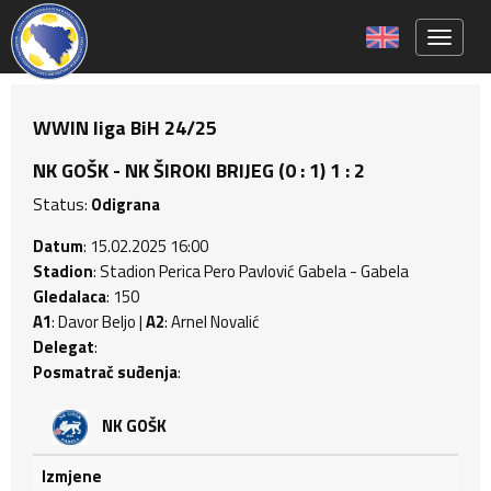
Toggle 
WWIN liga BiH 24/25
NK GOŠK - NK ŠIROKI BRIJEG (0 : 1) 1 : 2
Status:
Odigrana
Datum
: 15.02.2025 16:00
Stadion
: Stadion Perica Pero Pavlović Gabela - Gabela
Gledalaca
: 150
A1
: Davor Beljo |
A2
: Arnel Novalić
Delegat
:
Posmatrač suđenja
:
NK GOŠK
Izmjene