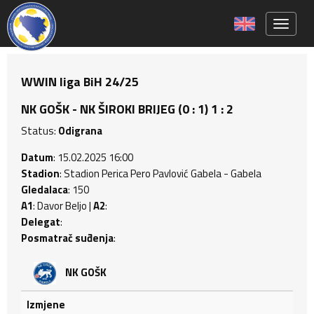
Toggle 
WWIN liga BiH 24/25
NK GOŠK - NK ŠIROKI BRIJEG (0 : 1) 1 : 2
Status:
Odigrana
Datum
: 15.02.2025 16:00
Stadion
: Stadion Perica Pero Pavlović Gabela - Gabela
Gledalaca
: 150
A1
: Davor Beljo |
A2
:
Delegat
:
Posmatrač suđenja
:
NK GOŠK
Izmjene