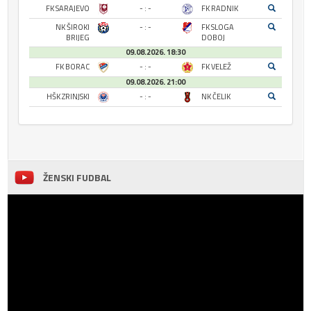
FK SARAJEVO
- : -
FK RADNIK
NK ŠIROKI
- : -
FK SLOGA
BRIJEG
DOBOJ
09.08.2026. 18:30
FK BORAC
- : -
FK VELEŽ
09.08.2026. 21:00
HŠK ZRINJSKI
- : -
NK ČELIK
ŽENSKI FUDBAL