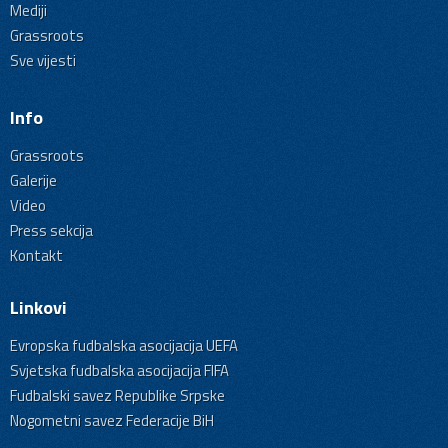
Mediji
Grassroots
Sve vijesti
Info
Grassroots
Galerije
Video
Press sekcija
Kontakt
Linkovi
Evropska fudbalska asocijacija UEFA
Svjetska fudbalska asocijacija FIFA
Fudbalski savez Republike Srpske
Nogometni savez Federacije BiH