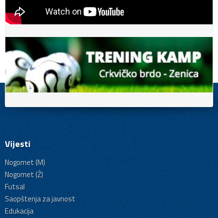
Vijesti
Nogomet (M)
Nogomet (Ž)
Futsal
Saopštenja za javnost
Edukacija