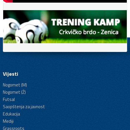
Vijesti
Nogomet (M)
Nogomet (Ž)
Futsal
Saopštenja za javnost
Edukacija
Mediji
Grassroots