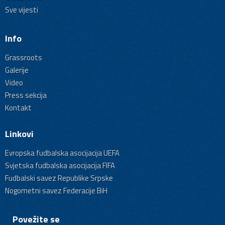
Sve vijesti
Info
Grassroots
Galerije
Video
Press sekcija
Kontakt
Linkovi
Evropska fudbalska asocijacija UEFA
Svjetska fudbalska asocijacija FIFA
Fudbalski savez Republike Srpske
Nogometni savez Federacije BiH
Povežite se