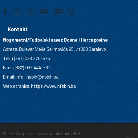
Kontakt
Nogometni/Fudbalski savez Bosne i Hercegovine
Adresa: Bulevar Meše Selimovića 95, 71000 Sarajevo
Tel: +(387) 033 276-676
Fax: +(387) 033 444-332
Email:
info_nsbih@nsbih.ba
Web stranica: https://www.nfsbih.ba
© 2025 Nogometni/Fudbalski savez BiH.