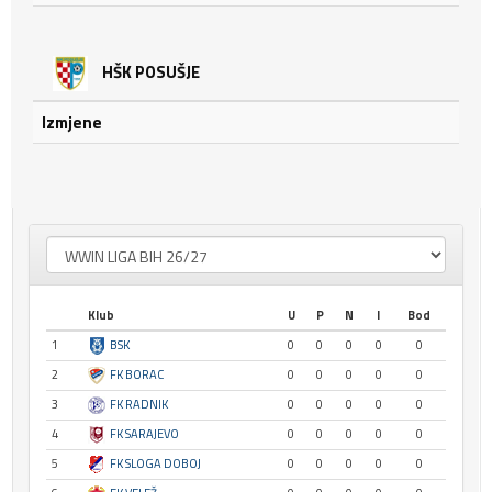
HŠK POSUŠJE
Izmjene
Klub
U
P
N
I
Bod
1
BSK
0
0
0
0
0
2
FK BORAC
0
0
0
0
0
3
FK RADNIK
0
0
0
0
0
4
FK SARAJEVO
0
0
0
0
0
5
FK SLOGA DOBOJ
0
0
0
0
0