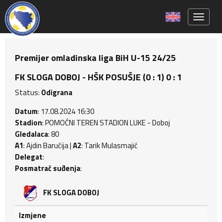
Toggle 
Premijer omladinska liga BiH U-15 24/25
FK SLOGA DOBOJ - HŠK POSUŠJE (0 : 1) 0 : 1
Status:
Odigrana
Datum
: 17.08.2024 16:30
Stadion
: POMOĆNI TEREN STADION LUKE - Doboj
Gledalaca
: 80
A1
: Ajdin Baručija |
A2
: Tarik Mulasmajić
Delegat
:
Posmatrač suđenja
:
FK SLOGA DOBOJ
Izmjene