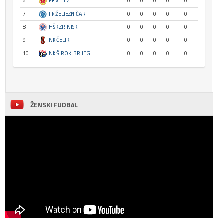
6
FK VELEŽ
0
0
0
0
0
7
FK ŽELJEZNIČAR
0
0
0
0
0
8
HŠK ZRINJSKI
0
0
0
0
0
9
NK ČELIK
0
0
0
0
0
10
NK ŠIROKI BRIJEG
0
0
0
0
0
ŽENSKI FUDBAL