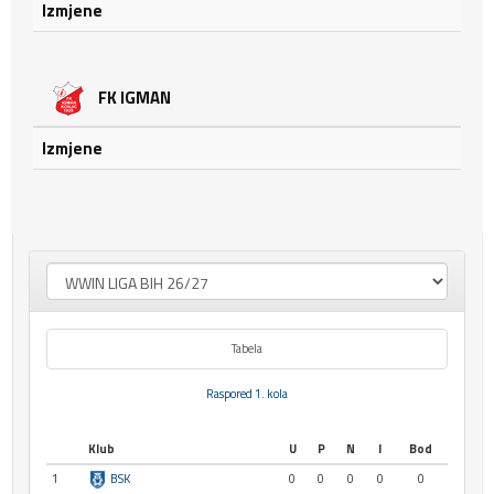
Izmjene
FK IGMAN
Izmjene
Tabela
Raspored 1. kola
Klub
U
P
N
I
Bod
1
BSK
0
0
0
0
0