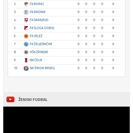
2
FK BORAC
0
0
0
0
0
3
FK RADNIK
0
0
0
0
0
4
FK SARAJEVO
0
0
0
0
0
5
FK SLOGA DOBOJ
0
0
0
0
0
6
FK VELEŽ
0
0
0
0
0
7
FK ŽELJEZNIČAR
0
0
0
0
0
8
HŠK ZRINJSKI
0
0
0
0
0
9
NK ČELIK
0
0
0
0
0
10
NK ŠIROKI BRIJEG
0
0
0
0
0
ŽENSKI FUDBAL