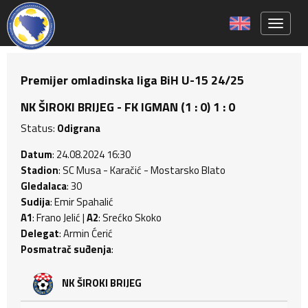
Toggle 
Premijer omladinska liga BiH U-15 24/25
NK ŠIROKI BRIJEG - FK IGMAN (1 : 0) 1 : 0
Status:
Odigrana
Datum
: 24.08.2024 16:30
Stadion
: SC Musa - Karačić - Mostarsko Blato
Gledalaca
: 30
Sudija
: Emir Spahalić
A1
: Frano Jelić |
A2
: Srećko Skoko
Delegat
: Armin Ćerić
Posmatrač suđenja
:
NK ŠIROKI BRIJEG