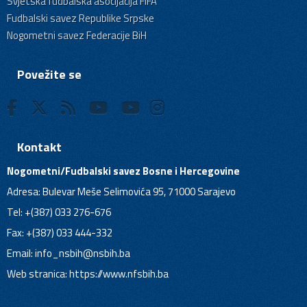
Svjetska fudbalska asocijacija FIFA
Fudbalski savez Republike Srpske
Nogometni savez Federacije BiH
Povežite se
Kontakt
Nogometni/Fudbalski savez Bosne i Hercegovine
Adresa: Bulevar Meše Selimovića 95, 71000 Sarajevo
Tel: +(387) 033 276-676
Fax: +(387) 033 444-332
Email:
info_nsbih@nsbih.ba
Web stranica: https://www.nfsbih.ba