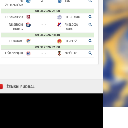
FK
2 : 1
BSK
ŽELJEZNIČAR
08.08.2026. 21:00
FK SARAJEVO
- : -
FK RADNIK
NK ŠIROKI
- : -
FK SLOGA
BRIJEG
DOBOJ
09.08.2026. 18:30
FK BORAC
- : -
FK VELEŽ
09.08.2026. 21:00
HŠK ZRINJSKI
- : -
NK ČELIK
ŽENSKI FUDBAL