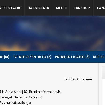
REZENTACIJE
TAKMIČENJA
MEDIJI
FANSHOP
FAN
IH (M)
"A" REPREZENTACIJA (Ž)
PREMIJER LIGA BIH (Ž)
KUP BIH
Status:
Odigrana
A1
: Vanja Ajder |
A2
: Branimir Đermanović
Delegat
: Nemanja Dojčinović
Posmatrač suđenja
: