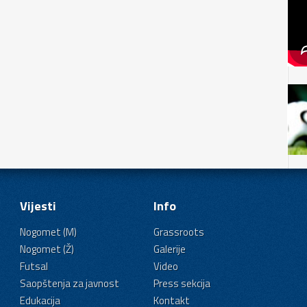
Vijesti
Info
Nogomet (M)
Grassroots
Nogomet (Ž)
Galerije
Futsal
Video
Saopštenja za javnost
Press sekcija
Edukacija
Kontakt