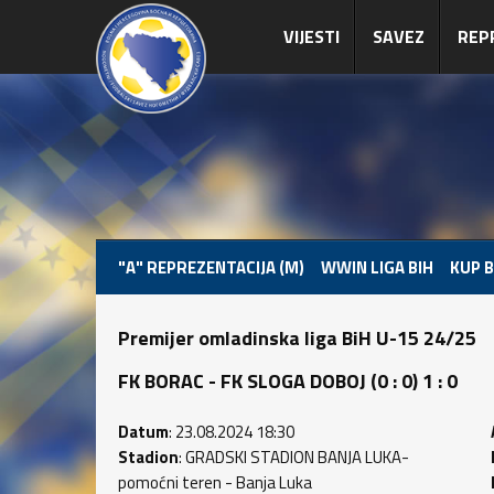
VIJESTI
SAVEZ
REP
"A" REPREZENTACIJA (M)
WWIN LIGA BIH
KUP B
Premijer omladinska liga BiH U-15 24/25
FK BORAC - FK SLOGA DOBOJ (0 : 0) 1 : 0
Datum
: 23.08.2024 18:30
Stadion
: GRADSKI STADION BANJA LUKA-
pomoćni teren - Banja Luka