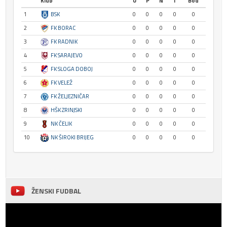
Klub
U
P
N
I
Bod
1
BSK
0
0
0
0
0
2
FK BORAC
0
0
0
0
0
3
FK RADNIK
0
0
0
0
0
4
FK SARAJEVO
0
0
0
0
0
5
FK SLOGA DOBOJ
0
0
0
0
0
6
FK VELEŽ
0
0
0
0
0
7
FK ŽELJEZNIČAR
0
0
0
0
0
8
HŠK ZRINJSKI
0
0
0
0
0
9
NK ČELIK
0
0
0
0
0
10
NK ŠIROKI BRIJEG
0
0
0
0
0
ŽENSKI FUDBAL