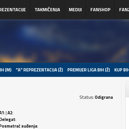
REZENTACIJE
TAKMIČENJA
MEDIJI
FANSHOP
FAN
IH (M)
"A" REPREZENTACIJA (Ž)
PREMIJER LIGA BIH (Ž)
KUP BIH
Status:
Odigrana
A1
: |
A2
:
Delegat
:
Posmatrač suđenja
: