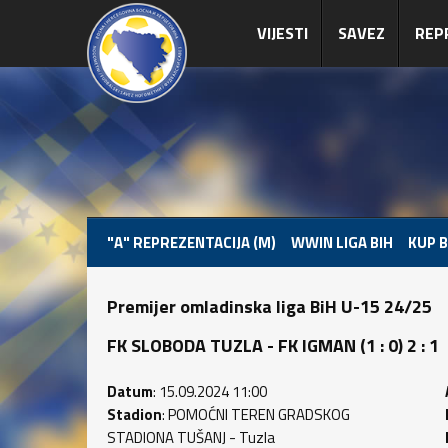
VIJESTI
SAVEZ
REP
"A" REPREZENTACIJA (M)
WWIN LIGA BIH
KUP B
Premijer omladinska liga BiH U-15 24/25
FK SLOBODA TUZLA - FK IGMAN (1 : 0) 2 : 1
Datum
: 15.09.2024 11:00
Stadion
: POMOĆNI TEREN GRADSKOG
STADIONA TUŠANJ - Tuzla