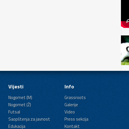
Vijesti
Info
Nogomet (M)
Grassroots
Nogomet (Ž)
Galerije
Futsal
Video
Saopštenja za javnost
Press sekcija
Edukacija
Kontakt