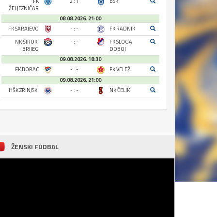
FK
2 : 1
BSK
ŽELJEZNIČAR
08.08.2026. 21:00
FK SARAJEVO
- : -
FK RADNIK
NK ŠIROKI
- : -
FK SLOGA
BRIJEG
DOBOJ
09.08.2026. 18:30
FK BORAC
- : -
FK VELEŽ
09.08.2026. 21:00
HŠK ZRINJSKI
- : -
NK ČELIK
ŽENSKI FUDBAL