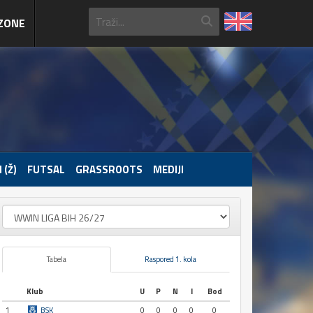
ZONE
 (Ž)
FUTSAL
GRASSROOTS
MEDIJI
Tabela
Raspored 1. kola
Klub
U
P
N
I
Bod
1
BSK
0
0
0
0
0