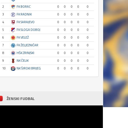
2
FK BORAC
0
0
0
0
0
3
FK RADNIK
0
0
0
0
0
4
FK SARAJEVO
0
0
0
0
0
5
FK SLOGA DOBOJ
0
0
0
0
0
6
FK VELEŽ
0
0
0
0
0
7
FK ŽELJEZNIČAR
0
0
0
0
0
8
HŠK ZRINJSKI
0
0
0
0
0
9
NK ČELIK
0
0
0
0
0
10
NK ŠIROKI BRIJEG
0
0
0
0
0
ŽENSKI FUDBAL