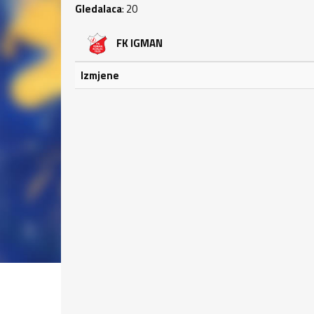
Gledalaca
: 20
FK IGMAN
Izmjene