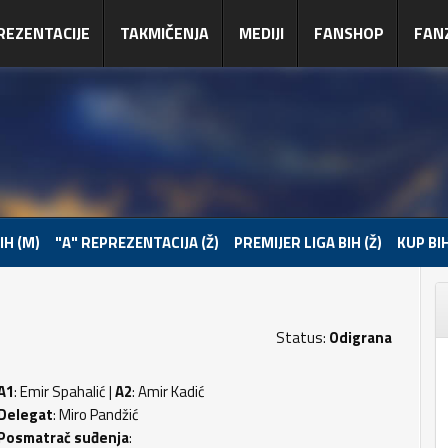
REZENTACIJE
TAKMIČENJA
MEDIJI
FANSHOP
FAN
IH (M)
"A" REPREZENTACIJA (Ž)
PREMIJER LIGA BIH (Ž)
KUP BIH
Status:
Odigrana
A1
: Emir Spahalić |
A2
: Amir Kadić
Delegat
: Miro Pandžić
Posmatrač suđenja
: