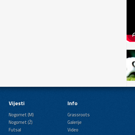
Vijesti
Info
Nogomet (M)
Grassroots
Nogomet (Ž)
Galerije
Futsal
Video