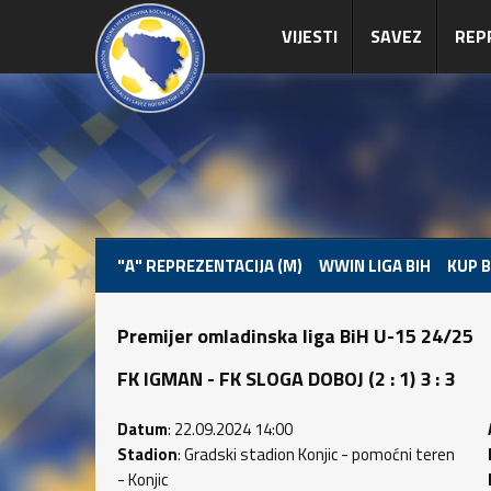
VIJESTI
SAVEZ
REP
"A" REPREZENTACIJA (M)
WWIN LIGA BIH
KUP B
Premijer omladinska liga BiH U-15 24/25
FK IGMAN - FK SLOGA DOBOJ (2 : 1) 3 : 3
Datum
: 22.09.2024 14:00
Stadion
: Gradski stadion Konjic - pomoćni teren
- Konjic