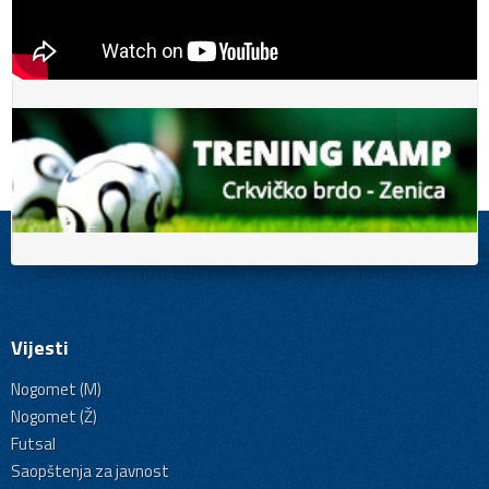
Vijesti
Nogomet (M)
Nogomet (Ž)
Futsal
Saopštenja za javnost