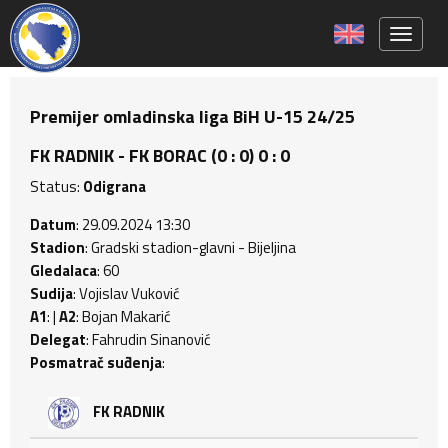
Toggle 
Premijer omladinska liga BiH U-15 24/25
FK RADNIK - FK BORAC (0 : 0) 0 : 0
Status:
Odigrana
Datum
: 29.09.2024 13:30
Stadion
: Gradski stadion-glavni - Bijeljina
Gledalaca
: 60
Sudija
: Vojislav Vuković
A1
: |
A2
: Bojan Makarić
Delegat
: Fahrudin Sinanović
Posmatrač suđenja
:
FK RADNIK