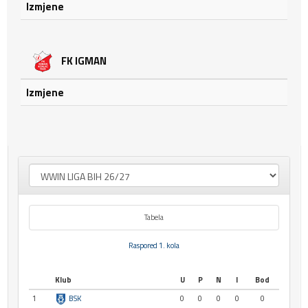
Izmjene
FK IGMAN
Izmjene
Tabela
Raspored 1. kola
Klub
U
P
N
I
Bod
1
BSK
0
0
0
0
0