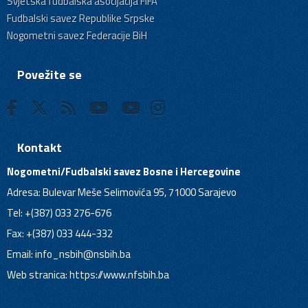
Svjetska fudbalska asocijacija FIFA
Fudbalski savez Republike Srpske
Nogometni savez Federacije BiH
Povežite se
Kontakt
Nogometni/Fudbalski savez Bosne i Hercegovine
Adresa: Bulevar Meše Selimovića 95, 71000 Sarajevo
Tel: +(387) 033 276-676
Fax: +(387) 033 444-332
Email:
info_nsbih@nsbih.ba
Web stranica: https://www.nfsbih.ba