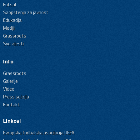
Futsal
Saopštenja za javnost
Edukacija
Mediji
Grassroots
Sve vijesti
Info
Grassroots
Galerije
Video
Press sekcija
Kontakt
Linkovi
Evropska fudbalska asocijacija UEFA