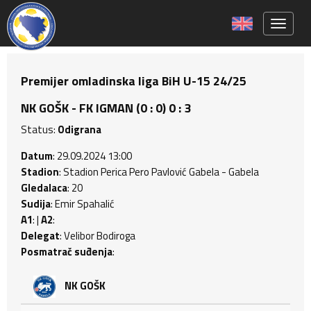
Toggle 
Premijer omladinska liga BiH U-15 24/25
NK GOŠK - FK IGMAN (0 : 0) 0 : 3
Status:
Odigrana
Datum
: 29.09.2024 13:00
Stadion
: Stadion Perica Pero Pavlović Gabela - Gabela
Gledalaca
: 20
Sudija
: Emir Spahalić
A1
: |
A2
:
Delegat
: Velibor Bodiroga
Posmatrač suđenja
:
NK GOŠK