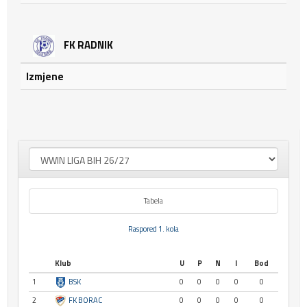
FK RADNIK
Izmjene
Tabela
Raspored 1. kola
Klub
U
P
N
I
Bod
1
BSK
0
0
0
0
0
2
FK BORAC
0
0
0
0
0