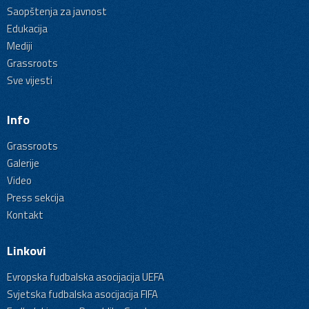
Saopštenja za javnost
Edukacija
Mediji
Grassroots
Sve vijesti
Info
Grassroots
Galerije
Video
Press sekcija
Kontakt
Linkovi
Evropska fudbalska asocijacija UEFA
Svjetska fudbalska asocijacija FIFA