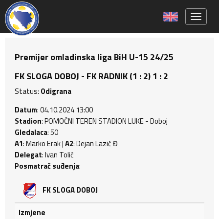
Toggle 
Premijer omladinska liga BiH U-15 24/25
FK SLOGA DOBOJ - FK RADNIK (1 : 2) 1 : 2
Status:
Odigrana
Datum
: 04.10.2024 13:00
Stadion
: POMOĆNI TEREN STADION LUKE - Doboj
Gledalaca
: 50
A1
: Marko Erak |
A2
: Dejan Lazić Đ
Delegat
: Ivan Tolić
Posmatrač suđenja
:
FK SLOGA DOBOJ
Izmjene