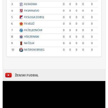
3
FK RADNIK
0
0
0
0
0
4
FK SARAJEVO
0
0
0
0
0
5
FK SLOGA DOBOJ
0
0
0
0
0
6
FK VELEŽ
0
0
0
0
0
7
FK ŽELJEZNIČAR
0
0
0
0
0
8
HŠK ZRINJSKI
0
0
0
0
0
9
NK ČELIK
0
0
0
0
0
10
NK ŠIROKI BRIJEG
0
0
0
0
0
ŽENSKI FUDBAL