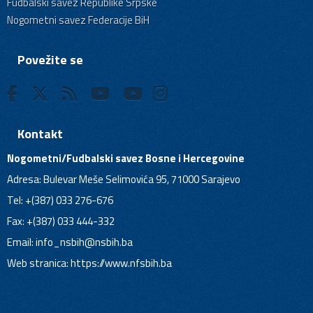
Fudbalski savez Republike Srpske
Nogometni savez Federacije BiH
Povežite se
Kontakt
Nogometni/Fudbalski savez Bosne i Hercegovine
Adresa: Bulevar Meše Selimovića 95, 71000 Sarajevo
Tel: +(387) 033 276-676
Fax: +(387) 033 444-332
Email:
info_nsbih@nsbih.ba
Web stranica: https://www.nfsbih.ba