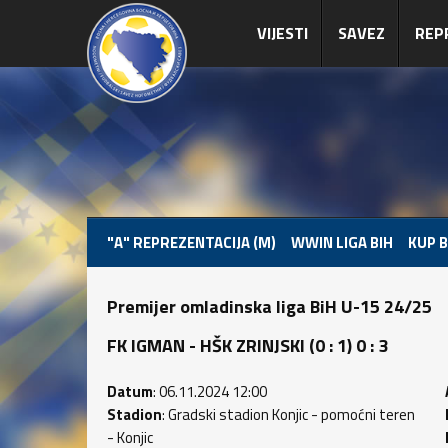
VIJESTI
SAVEZ
REP
"A" REPREZENTACIJA (M)
WWIN LIGA BIH
KUP B
Premijer omladinska liga BiH U-15 24/25
FK IGMAN - HŠK ZRINJSKI (0 : 1) 0 : 3
Datum
: 06.11.2024 12:00
Stadion
: Gradski stadion Konjic - pomoćni teren
- Konjic