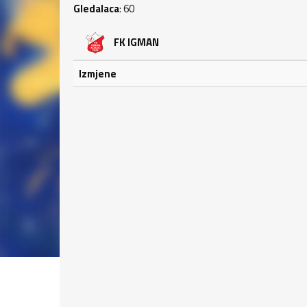
Gledalaca
: 60
FK IGMAN
Izmjene