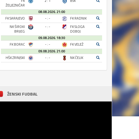
FK
2 : 1
BSK
ŽELJEZNIČAR
08.08.2026. 21:00
FK SARAJEVO
- : -
FK RADNIK
NK ŠIROKI
- : -
FK SLOGA
BRIJEG
DOBOJ
09.08.2026. 18:30
FK BORAC
- : -
FK VELEŽ
09.08.2026. 21:00
HŠK ZRINJSKI
- : -
NK ČELIK
ŽENSKI FUDBAL