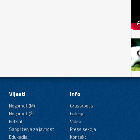
Vijesti
Info
Nogomet (M)
Grassroots
Nogomet (Ž)
Galerije
Futsal
Video
Saopštenja za javnost
Press sekcija
Edukacija
Kontakt