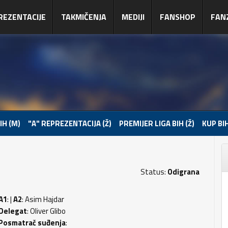
REZENTACIJE
TAKMIČENJA
MEDIJI
FANSHOP
FAN
IH (M)
"A" REPREZENTACIJA (Ž)
PREMIJER LIGA BIH (Ž)
KUP BIH
Status:
Odigrana
A1
: |
A2
: Asim Hajdar
Delegat
: Oliver Glibo
Posmatrač suđenja
: