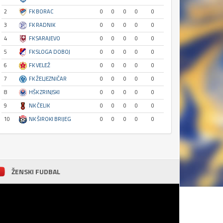
2
FK BORAC
0
0
0
0
0
3
FK RADNIK
0
0
0
0
0
4
FK SARAJEVO
0
0
0
0
0
5
FK SLOGA DOBOJ
0
0
0
0
0
6
FK VELEŽ
0
0
0
0
0
7
FK ŽELJEZNIČAR
0
0
0
0
0
8
HŠK ZRINJSKI
0
0
0
0
0
9
NK ČELIK
0
0
0
0
0
10
NK ŠIROKI BRIJEG
0
0
0
0
0
ŽENSKI FUDBAL