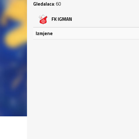
Gledalaca
: 60
FK IGMAN
Izmjene