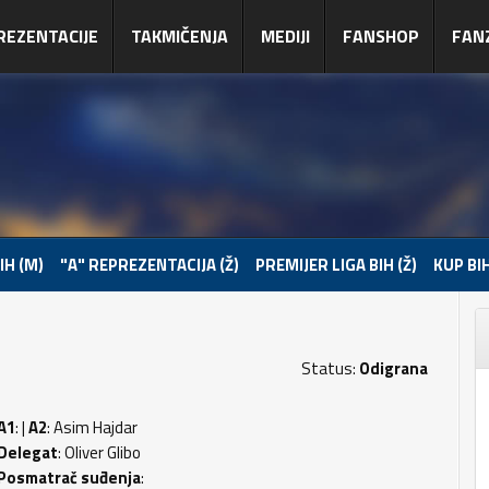
REZENTACIJE
TAKMIČENJA
MEDIJI
FANSHOP
FAN
IH (M)
"A" REPREZENTACIJA (Ž)
PREMIJER LIGA BIH (Ž)
KUP BIH
Status:
Odigrana
A1
: |
A2
: Asim Hajdar
Delegat
: Oliver Glibo
Posmatrač suđenja
: