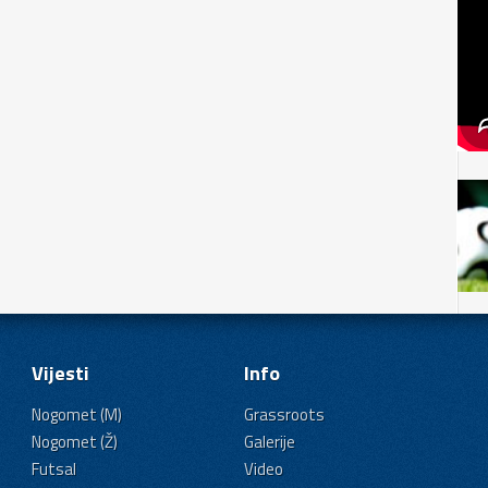
Vijesti
Info
Nogomet (M)
Grassroots
Nogomet (Ž)
Galerije
Futsal
Video