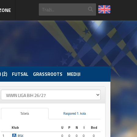
ZONE
 (Ž)
FUTSAL
GRASSROOTS
MEDIJI
Tabela
Raspored 1. kola
Klub
U
P
N
I
Bod
1
BSK
0
0
0
0
0