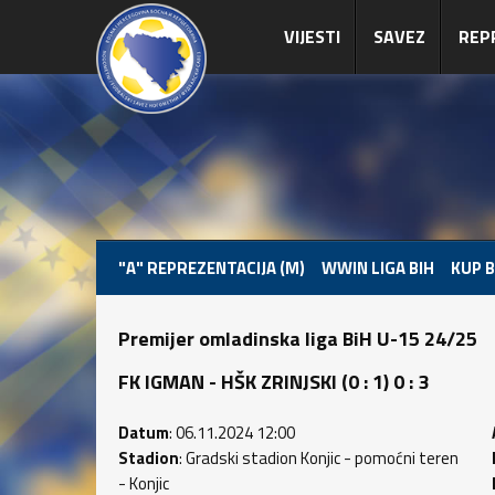
VIJESTI
SAVEZ
REP
"A" REPREZENTACIJA (M)
WWIN LIGA BIH
KUP B
Premijer omladinska liga BiH U-15 24/25
FK IGMAN - HŠK ZRINJSKI (0 : 1) 0 : 3
Datum
: 06.11.2024 12:00
Stadion
: Gradski stadion Konjic - pomoćni teren
- Konjic