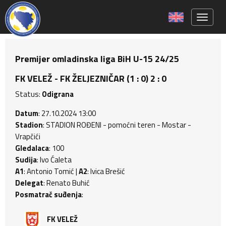
Toggle 
Premijer omladinska liga BiH U-15 24/25
FK VELEŽ - FK ŽELJEZNIČAR (1 : 0) 2 : 0
Status:
Odigrana
Datum
: 27.10.2024 13:00
Stadion
: STADION ROĐENI - pomoćni teren - Mostar -
Vrapčići
Gledalaca
: 100
Sudija
: Ivo Ćaleta
A1
: Antonio Tomić |
A2
: Ivica Brešić
Delegat
: Renato Buhić
Posmatrač suđenja
:
FK VELEŽ