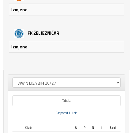
Izmjene
FK ŽELJEZNIČAR
Izmjene
Tabela
Raspored 1. kola
Klub
U
P
N
I
Bod