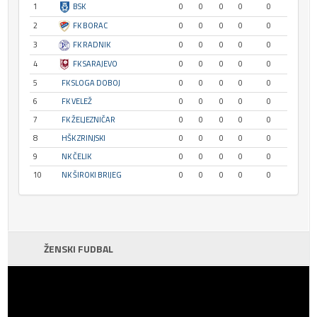
1
BSK
0
0
0
0
0
2
FK BORAC
0
0
0
0
0
3
FK RADNIK
0
0
0
0
0
4
FK SARAJEVO
0
0
0
0
0
5
FK SLOGA DOBOJ
0
0
0
0
0
6
FK VELEŽ
0
0
0
0
0
7
FK ŽELJEZNIČAR
0
0
0
0
0
8
HŠK ZRINJSKI
0
0
0
0
0
9
NK ČELIK
0
0
0
0
0
10
NK ŠIROKI BRIJEG
0
0
0
0
0
ŽENSKI FUDBAL