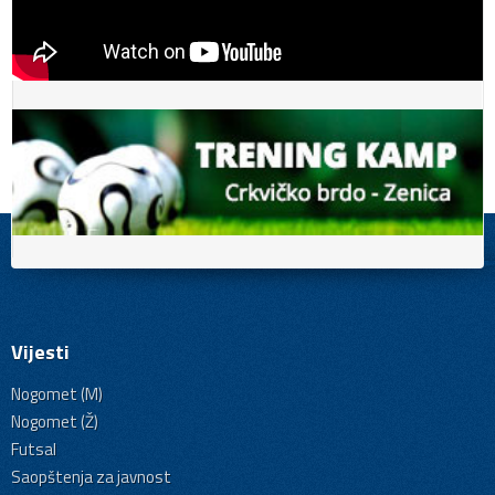
Vijesti
Nogomet (M)
Nogomet (Ž)
Futsal
Saopštenja za javnost