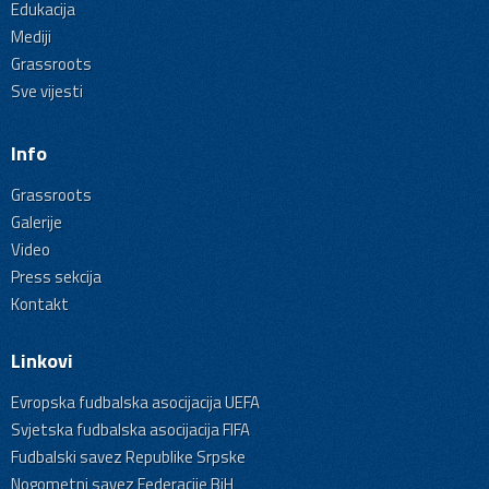
Edukacija
Mediji
Grassroots
Sve vijesti
Info
Grassroots
Galerije
Video
Press sekcija
Kontakt
Linkovi
Evropska fudbalska asocijacija UEFA
Svjetska fudbalska asocijacija FIFA
Fudbalski savez Republike Srpske
Nogometni savez Federacije BiH