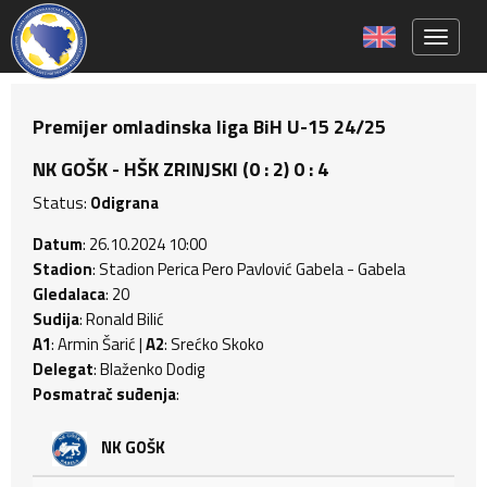
Toggle 
Premijer omladinska liga BiH U-15 24/25
NK GOŠK - HŠK ZRINJSKI (0 : 2) 0 : 4
Status:
Odigrana
Datum
: 26.10.2024 10:00
Stadion
: Stadion Perica Pero Pavlović Gabela - Gabela
Gledalaca
: 20
Sudija
: Ronald Bilić
A1
: Armin Šarić |
A2
: Srećko Skoko
Delegat
: Blaženko Dodig
Posmatrač suđenja
:
NK GOŠK