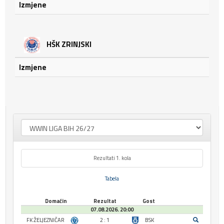
Izmjene
HŠK ZRINJSKI
Izmjene
Rezultati 1. kola
Tabela
Domaćin
Rezultat
Gost
07.08.2026. 20:00
FK ŽELJEZNIČAR
2 : 1
BSK