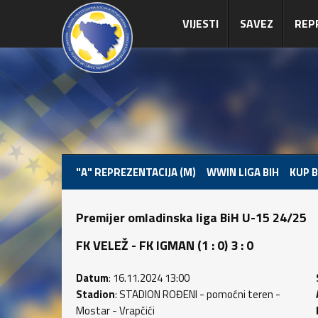
VIJESTI
SAVEZ
REP
"A" REPREZENTACIJA (M)
WWIN LIGA BIH
KUP B
Premijer omladinska liga BiH U-15 24/25
FK VELEŽ - FK IGMAN (1 : 0) 3 : 0
Datum
: 16.11.2024 13:00
Stadion
: STADION ROĐENI - pomoćni teren -
Mostar - Vrapčići