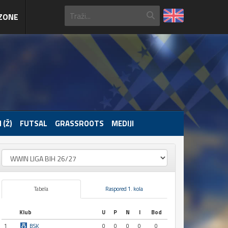
ZONE
 (Ž)
FUTSAL
GRASSROOTS
MEDIJI
Tabela
Raspored 1. kola
Klub
U
P
N
I
Bod
1
BSK
0
0
0
0
0