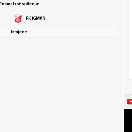
Posmatrač suđenja
:
FK IGMAN
Izmjene