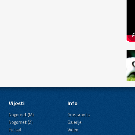
Vijesti
Info
Nogomet (M)
Grassroots
Nogomet (Ž)
Galerije
Futsal
Video