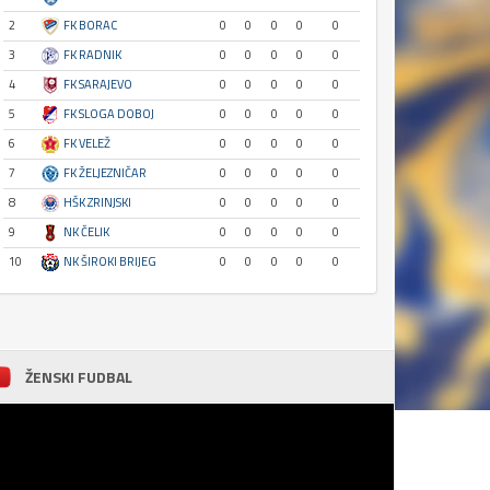
2
FK BORAC
0
0
0
0
0
3
FK RADNIK
0
0
0
0
0
4
FK SARAJEVO
0
0
0
0
0
5
FK SLOGA DOBOJ
0
0
0
0
0
6
FK VELEŽ
0
0
0
0
0
7
FK ŽELJEZNIČAR
0
0
0
0
0
8
HŠK ZRINJSKI
0
0
0
0
0
9
NK ČELIK
0
0
0
0
0
10
NK ŠIROKI BRIJEG
0
0
0
0
0
ŽENSKI FUDBAL