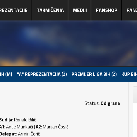
REZENTACIJE
TAKMIČENJA
MEDIJI
FANSHOP
FAN
IH (M)
"A" REPREZENTACIJA (Ž)
PREMIJER LIGA BIH (Ž)
KUP BIH
Status:
Odigrana
Sudija
: Ronald Bilić
A1
: Ante Munkači |
A2
: Marijan Ćosić
Delegat
: Armin Ćerić