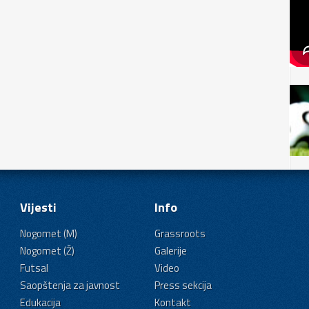
Vijesti
Info
Nogomet (M)
Grassroots
Nogomet (Ž)
Galerije
Futsal
Video
Saopštenja za javnost
Press sekcija
Edukacija
Kontakt