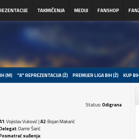
REZENTACIJE
TAKMIČENJA
MEDIJI
FANSHOP
FAN
IH (M)
"A" REPREZENTACIJA (Ž)
PREMIJER LIGA BIH (Ž)
KUP BIH
Status:
Odigrana
A1
: Vojislav Vuković |
A2
: Bojan Makarić
Delegat
: Damir Šarić
Posmatrač suđenja
: