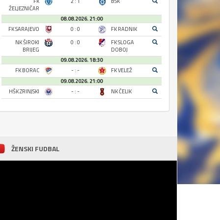
FK
2 : 1
BSK
ŽELJEZNIČAR
08.08.2026. 21:00
FK SARAJEVO
0 : 0
FK RADNIK
NK ŠIROKI
0 : 0
FK SLOGA
BRIJEG
DOBOJ
09.08.2026. 18:30
FK BORAC
- : -
FK VELEŽ
09.08.2026. 21:00
HŠK ZRINJSKI
- : -
NK ČELIK
ŽENSKI FUDBAL