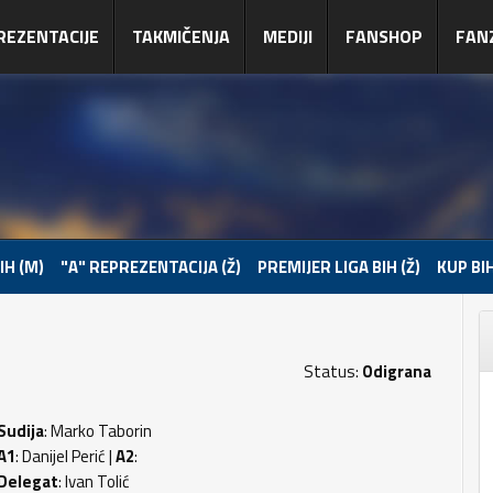
REZENTACIJE
TAKMIČENJA
MEDIJI
FANSHOP
FAN
IH (M)
"A" REPREZENTACIJA (Ž)
PREMIJER LIGA BIH (Ž)
KUP BIH
Status:
Odigrana
Sudija
: Marko Taborin
A1
: Danijel Perić |
A2
:
Delegat
: Ivan Tolić