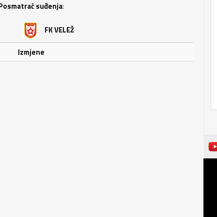
Posmatrač suđenja
:
FK VELEŽ
Izmjene