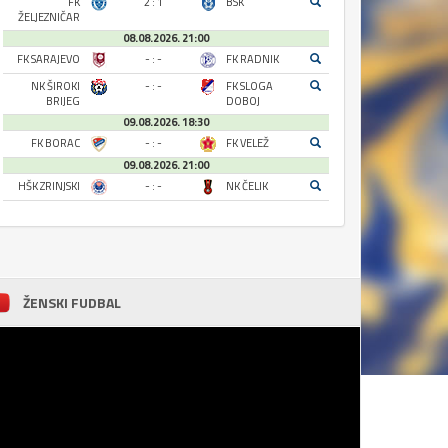
FK
2 : 1
BSK
ŽELJEZNIČAR
08.08.2026. 21:00
FK SARAJEVO
- : -
FK RADNIK
NK ŠIROKI
- : -
FK SLOGA
BRIJEG
DOBOJ
09.08.2026. 18:30
FK BORAC
- : -
FK VELEŽ
09.08.2026. 21:00
HŠK ZRINJSKI
- : -
NK ČELIK
ŽENSKI FUDBAL