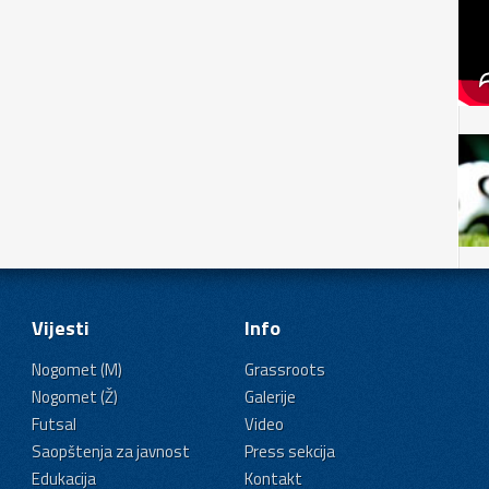
Vijesti
Info
Nogomet (M)
Grassroots
Nogomet (Ž)
Galerije
Futsal
Video
Saopštenja za javnost
Press sekcija
Edukacija
Kontakt