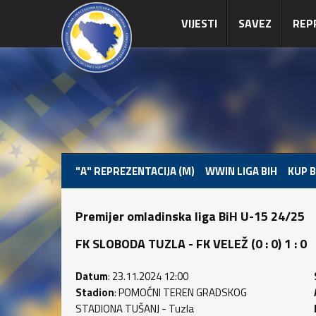
VIJESTI
SAVEZ
REP
"A" REPREZENTACIJA (M)
WWIN LIGA BIH
KUP B
Premijer omladinska liga BiH U-15 24/25
FK SLOBODA TUZLA - FK VELEŽ (0 : 0) 1 : 0
Datum
: 23.11.2024 12:00
Stadion
: POMOĆNI TEREN GRADSKOG
STADIONA TUŠANJ - Tuzla