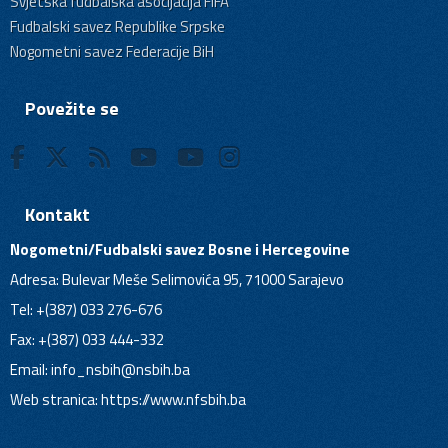
Svjetska fudbalska asocijacija FIFA
Fudbalski savez Republike Srpske
Nogometni savez Federacije BiH
Povežite se
Kontakt
Nogometni/Fudbalski savez Bosne i Hercegovine
Adresa: Bulevar Meše Selimovića 95, 71000 Sarajevo
Tel: +(387) 033 276-676
Fax: +(387) 033 444-332
Email:
info_nsbih@nsbih.ba
Web stranica: https://www.nfsbih.ba