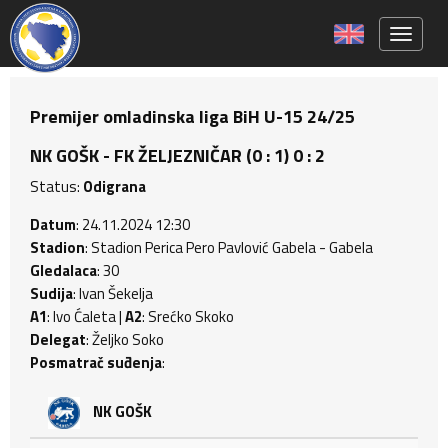
Toggle 
Premijer omladinska liga BiH U-15 24/25
NK GOŠK - FK ŽELJEZNIČAR (0 : 1) 0 : 2
Status:
Odigrana
Datum
: 24.11.2024 12:30
Stadion
: Stadion Perica Pero Pavlović Gabela - Gabela
Gledalaca
: 30
Sudija
: Ivan Šekelja
A1
: Ivo Ćaleta |
A2
: Srećko Skoko
Delegat
: Željko Soko
Posmatrač suđenja
:
NK GOŠK