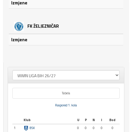
Izmjene
FK ŽELJEZNIČAR
Izmjene
Tabela
Raspored 1. kola
Klub
U
P
N
I
Bod
1
BSK
0
0
0
0
0