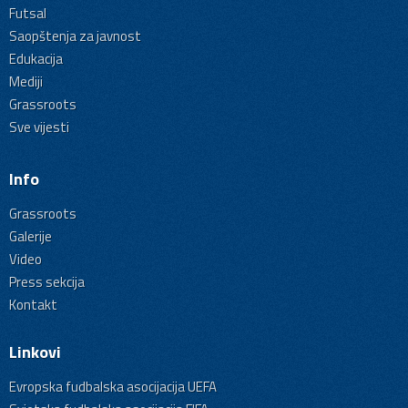
Futsal
Saopštenja za javnost
Edukacija
Mediji
Grassroots
Sve vijesti
Info
Grassroots
Galerije
Video
Press sekcija
Kontakt
Linkovi
Evropska fudbalska asocijacija UEFA