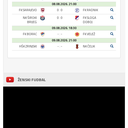
08.08.2026. 21:00
FK SARAJEVO
0 : 0
FK RADNIK
NK ŠIROKI
0 : 0
FK SLOGA
BRIJEG
DOBOJ
09.08.2026. 18:30
FK BORAC
- : -
FK VELEŽ
09.08.2026. 21:00
HŠK ZRINJSKI
- : -
NK ČELIK
ŽENSKI FUDBAL