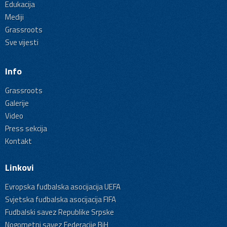
Edukacija
Mediji
Grassroots
Sve vijesti
Info
Grassroots
Galerije
Video
Press sekcija
Kontakt
Linkovi
Evropska fudbalska asocijacija UEFA
Svjetska fudbalska asocijacija FIFA
Fudbalski savez Republike Srpske
Nogometni savez Federacije BiH