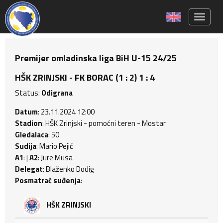
Toggle 
Premijer omladinska liga BiH U-15 24/25
HŠK ZRINJSKI - FK BORAC (1 : 2) 1 : 4
Status:
Odigrana
Datum
: 23.11.2024 12:00
Stadion
: HŠK Zrinjski - pomoćni teren - Mostar
Gledalaca
: 50
Sudija
: Mario Pejić
A1
: |
A2
: Jure Musa
Delegat
: Blaženko Dodig
Posmatrač suđenja
:
HŠK ZRINJSKI