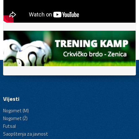
Vijesti
Nogomet (M)
Nogomet (Ž)
Futsal
Saopštenja za javnost