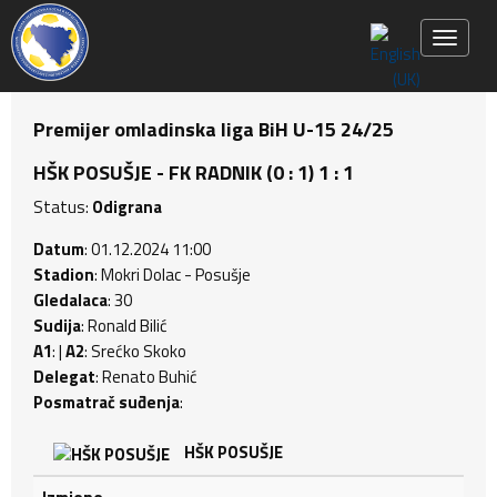
Toggle 
Premijer omladinska liga BiH U-15 24/25
HŠK POSUŠJE - FK RADNIK (0 : 1) 1 : 1
Status:
Odigrana
Datum
: 01.12.2024 11:00
Stadion
: Mokri Dolac - Posušje
Gledalaca
: 30
Sudija
: Ronald Bilić
A1
: |
A2
: Srećko Skoko
Delegat
: Renato Buhić
Posmatrač suđenja
:
HŠK POSUŠJE