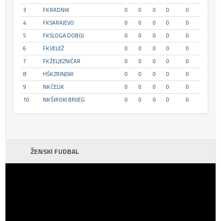
3
FK RADNIK
0
0
0
0
0
4
FK SARAJEVO
0
0
0
0
0
5
FK SLOGA DOBOJ
0
0
0
0
0
6
FK VELEŽ
0
0
0
0
0
7
FK ŽELJEZNIČAR
0
0
0
0
0
8
HŠK ZRINJSKI
0
0
0
0
0
9
NK ČELIK
0
0
0
0
0
10
NK ŠIROKI BRIJEG
0
0
0
0
0
ŽENSKI FUDBAL