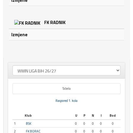
Izmjene
FK RADNIK
Izmjene
Tabela
Raspored 1. kola
Klub
U
P
N
I
Bod
1
BSK
0
0
0
0
0
2
FK BORAC
0
0
0
0
0