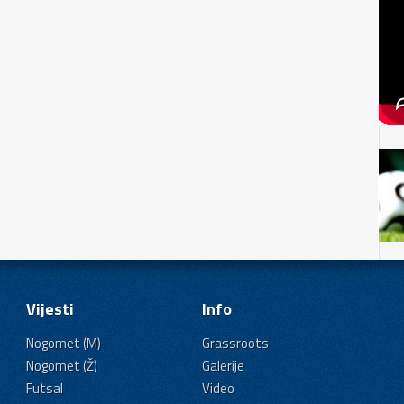
Vijesti
Info
Nogomet (M)
Grassroots
Nogomet (Ž)
Galerije
Futsal
Video