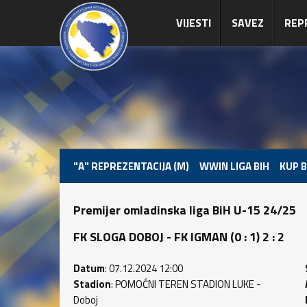
VIJESTI
SAVEZ
REP
"A" REPREZENTACIJA (M)
WWIN LIGA BIH
KUP B
Premijer omladinska liga BiH U-15 24/25
FK SLOGA DOBOJ - FK IGMAN (0 : 1) 2 : 2
Datum
: 07.12.2024 12:00
Stadion
: POMOĆNI TEREN STADION LUKE -
Doboj