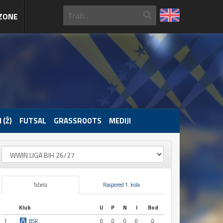
ZONE
 (Ž)
FUTSAL
GRASSROOTS
MEDIJI
Tabela
Raspored 1. kola
Klub
U
P
N
I
Bod
1
BSK
0
0
0
0
0