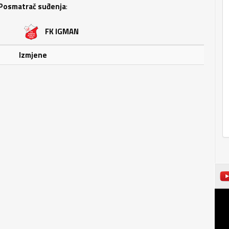
Posmatrač suđenja
:
FK IGMAN
Izmjene