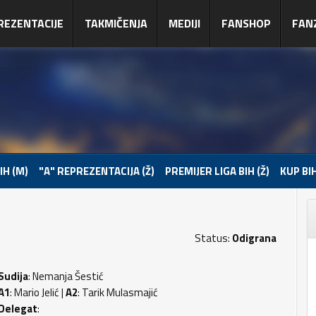
REZENTACIJE
TAKMIČENJA
MEDIJI
FANSHOP
FAN
IH (M)
"A" REPREZENTACIJA (Ž)
PREMIJER LIGA BIH (Ž)
KUP BIH
Status:
Odigrana
Sudija
: Nemanja Šestić
A1
: Mario Jelić |
A2
: Tarik Mulasmajić
Delegat
: