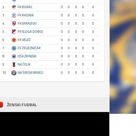
2
FK BORAC
0
0
0
0
0
3
FK RADNIK
0
0
0
0
0
4
FK SARAJEVO
0
0
0
0
0
5
FK SLOGA DOBOJ
0
0
0
0
0
6
FK VELEŽ
0
0
0
0
0
7
FK ŽELJEZNIČAR
0
0
0
0
0
8
HŠK ZRINJSKI
0
0
0
0
0
9
NK ČELIK
0
0
0
0
0
10
NK ŠIROKI BRIJEG
0
0
0
0
0
ŽENSKI FUDBAL