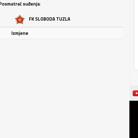
Posmatrač suđenja
:
FK SLOBODA TUZLA
Izmjene