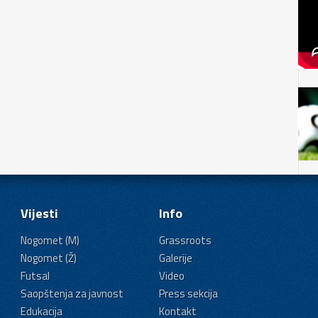
Vijesti
Info
Nogomet (M)
Grassroots
Nogomet (Ž)
Galerije
Futsal
Video
Saopštenja za javnost
Press sekcija
Edukacija
Kontakt