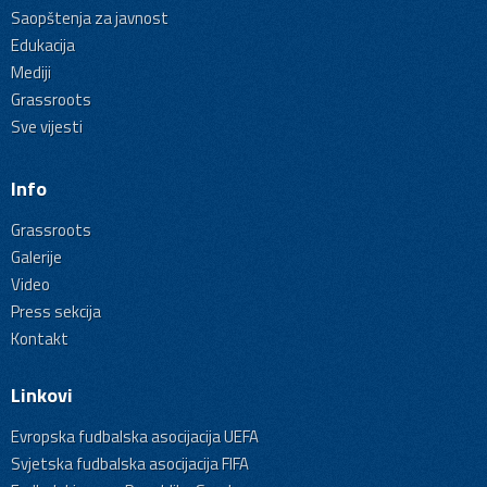
Saopštenja za javnost
Edukacija
Mediji
Grassroots
Sve vijesti
Info
Grassroots
Galerije
Video
Press sekcija
Kontakt
Linkovi
Evropska fudbalska asocijacija UEFA
Svjetska fudbalska asocijacija FIFA