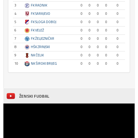
3
FK RADNIK
0
0
0
0
0
4
FK SARAJEVO
0
0
0
0
0
5
FK SLOGA DOBOJ
0
0
0
0
0
6
FK VELEŽ
0
0
0
0
0
7
FK ŽELJEZNIČAR
0
0
0
0
0
8
HŠK ZRINJSKI
0
0
0
0
0
9
NK ČELIK
0
0
0
0
0
10
NK ŠIROKI BRIJEG
0
0
0
0
0
ŽENSKI FUDBAL