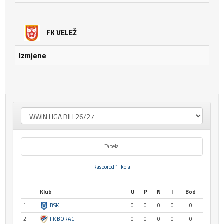
FK VELEŽ
Izmjene
Tabela
Raspored 1. kola
Klub
U
P
N
I
Bod
1
BSK
0
0
0
0
0
2
FK BORAC
0
0
0
0
0