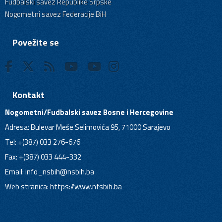
Fudbalski savez Republike Srpske
Nogometni savez Federacije BiH
Povežite se
Kontakt
Nogometni/Fudbalski savez Bosne i Hercegovine
Adresa: Bulevar Meše Selimovića 95, 71000 Sarajevo
Tel: +(387) 033 276-676
Fax: +(387) 033 444-332
Email:
info_nsbih@nsbih.ba
Web stranica: https://www.nfsbih.ba