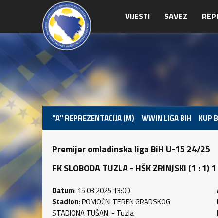
VIJESTI
SAVEZ
REP
"A" REPREZENTACIJA (M)
WWIN LIGA BIH
KUP B
Premijer omladinska liga BiH U-15 24/25
FK SLOBODA TUZLA - HŠK ZRINJSKI (1 : 1) 1 
Datum
: 15.03.2025 13:00
Stadion
: POMOĆNI TEREN GRADSKOG
STADIONA TUŠANJ - Tuzla