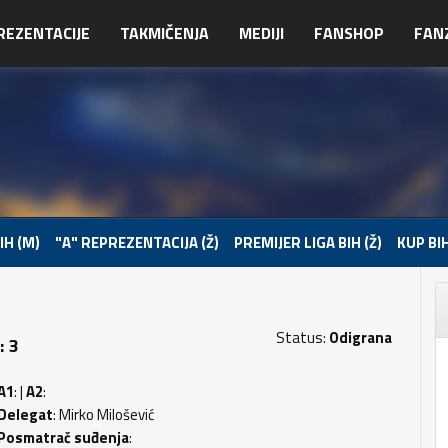
REZENTACIJE
TAKMIČENJA
MEDIJI
FANSHOP
FAN
IH (M)
"A" REPREZENTACIJA (Ž)
PREMIJER LIGA BIH (Ž)
KUP BIH
Status:
Odigrana
: 3
A1
: |
A2
:
Delegat
: Mirko Milošević
Posmatrač suđenja
: