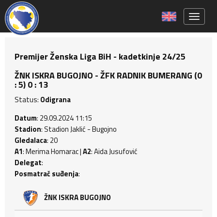
Toggle 
Premijer Ženska Liga BiH - kadetkinje 24/25
ŽNK ISKRA BUGOJNO - ŽFK RADNIK BUMERANG (0
: 5) 0 : 13
Status:
Odigrana
Datum
: 29.09.2024 11:15
Stadion
: Stadion Jaklić - Bugojno
Gledalaca
: 20
A1
: Merima Homarac |
A2
: Aida Jusufović
Delegat
:
Posmatrač suđenja
:
ŽNK ISKRA BUGOJNO