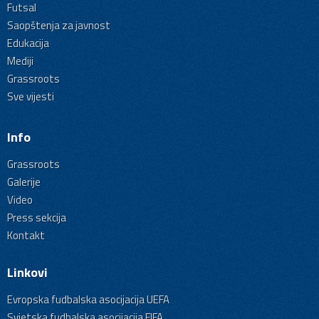
Futsal
Saopštenja za javnost
Edukacija
Mediji
Grassroots
Sve vijesti
Info
Grassroots
Galerije
Video
Press sekcija
Kontakt
Linkovi
Evropska fudbalska asocijacija UEFA
Svjetska fudbalska asocijacija FIFA