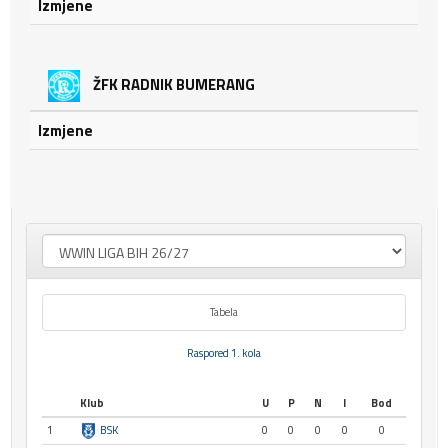
Izmjene
ŽFK RADNIK BUMERANG
Izmjene
Tabela
Raspored 1. kola
Klub
U
P
N
I
Bod
1
BSK
0
0
0
0
0