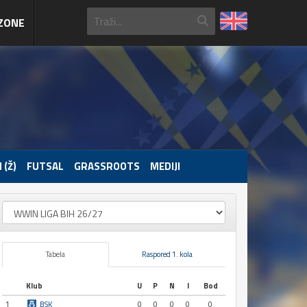
ZONE
 (Ž)
FUTSAL
GRASSROOTS
MEDIJI
Tabela
Raspored 1. kola
Klub
U
P
N
I
Bod
1
BSK
0
0
0
0
0