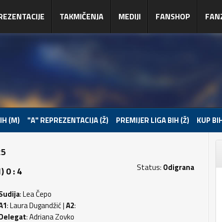
REZENTACIJE
TAKMIČENJA
MEDIJI
FANSHOP
FAN
IH (M)
"A" REPREZENTACIJA (Ž)
PREMIJER LIGA BIH (Ž)
KUP BIH
25
Status:
Odigrana
 0 : 4
Sudija
: Lea Čepo
A1
: Laura Dugandžić |
A2
:
Delegat
: Adriana Zovko