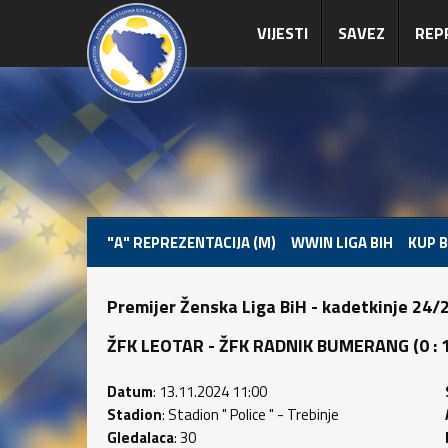
VIJESTI
SAVEZ
REP
"A" REPREZENTACIJA (M)
WWIN LIGA BIH
KUP B
Premijer Ženska Liga BiH - kadetkinje 24/
ŽFK LEOTAR - ŽFK RADNIK BUMERANG (0 : 1)
Datum
: 13.11.2024 11:00
Stadion
: Stadion " Police " - Trebinje
Gledalaca
: 30