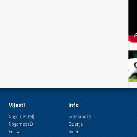
Vijesti
Info
Nogomet (M)
Grassroots
Nogomet (Ž)
Galerije
Futsal
Video