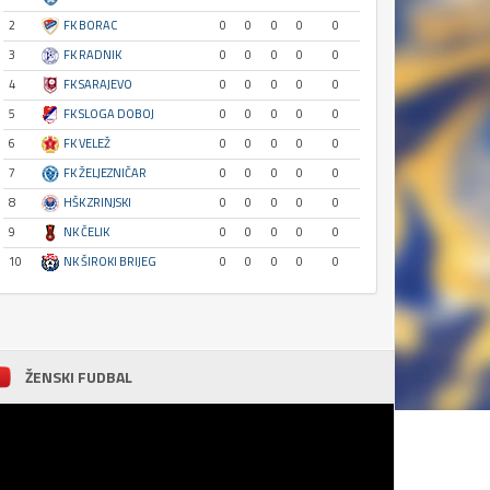
2
FK BORAC
0
0
0
0
0
3
FK RADNIK
0
0
0
0
0
4
FK SARAJEVO
0
0
0
0
0
5
FK SLOGA DOBOJ
0
0
0
0
0
6
FK VELEŽ
0
0
0
0
0
7
FK ŽELJEZNIČAR
0
0
0
0
0
8
HŠK ZRINJSKI
0
0
0
0
0
9
NK ČELIK
0
0
0
0
0
10
NK ŠIROKI BRIJEG
0
0
0
0
0
ŽENSKI FUDBAL