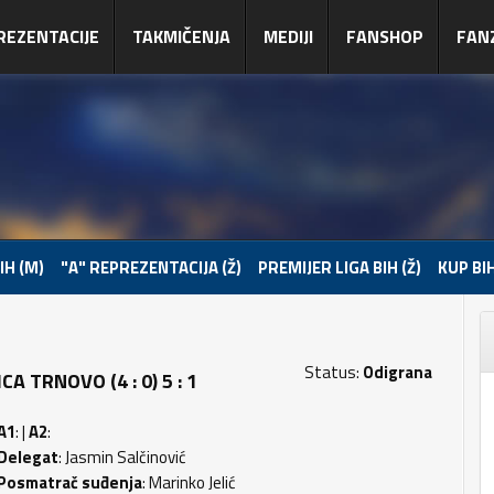
REZENTACIJE
TAKMIČENJA
MEDIJI
FANSHOP
FAN
IH (M)
"A" REPREZENTACIJA (Ž)
PREMIJER LIGA BIH (Ž)
KUP BIH
Status:
Odigrana
 TRNOVO (4 : 0) 5 : 1
A1
: |
A2
:
Delegat
: Jasmin Salčinović
Posmatrač suđenja
: Marinko Jelić