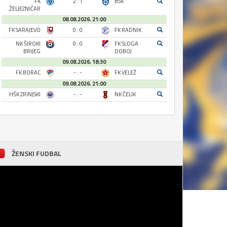
FK
2 : 1
BSK
ŽELJEZNIČAR
08.08.2026. 21:00
FK SARAJEVO
0 : 0
FK RADNIK
NK ŠIROKI
0 : 0
FK SLOGA
BRIJEG
DOBOJ
09.08.2026. 18:30
FK BORAC
- : -
FK VELEŽ
09.08.2026. 21:00
HŠK ZRINJSKI
- : -
NK ČELIK
ŽENSKI FUDBAL