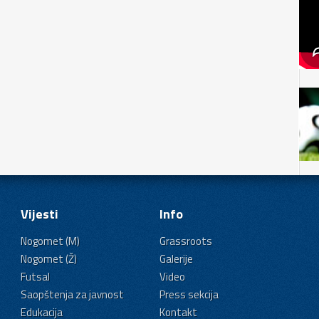
Vijesti
Info
Nogomet (M)
Grassroots
Nogomet (Ž)
Galerije
Futsal
Video
Saopštenja za javnost
Press sekcija
Edukacija
Kontakt