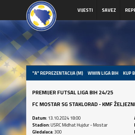
VIJESTI
SAVEZ
REP
"A" REPREZENTACIJA (M)
WWIN LIGA BIH
KUP B
PREMIJER FUTSAL LIGA BIH 24/25
FC MOSTAR SG STAKLORAD - KMF ŽELJEZNICA
Datum
: 13.10.2024 18:00
Stadion
: USRC Midhat Hujdur - Mostar
Gledalaca
: 300