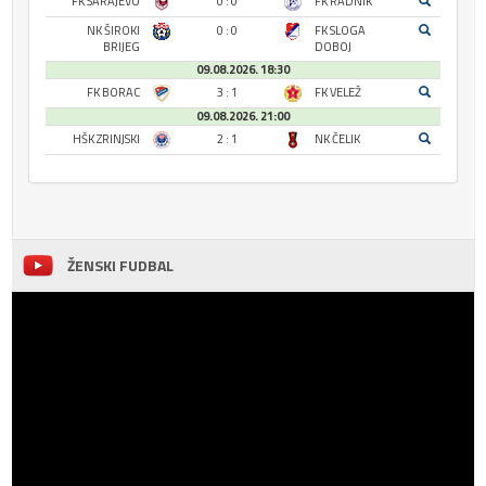
FK SARAJEVO
0 : 0
FK RADNIK
NK ŠIROKI
0 : 0
FK SLOGA
BRIJEG
DOBOJ
09.08.2026. 18:30
FK BORAC
3 : 1
FK VELEŽ
09.08.2026. 21:00
HŠK ZRINJSKI
2 : 1
NK ČELIK
ŽENSKI FUDBAL