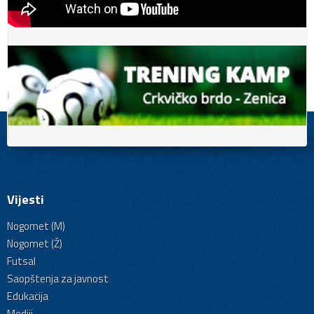
Vijesti
Nogomet (M)
Nogomet (Ž)
Futsal
Saopštenja za javnost
Edukacija
Mediji