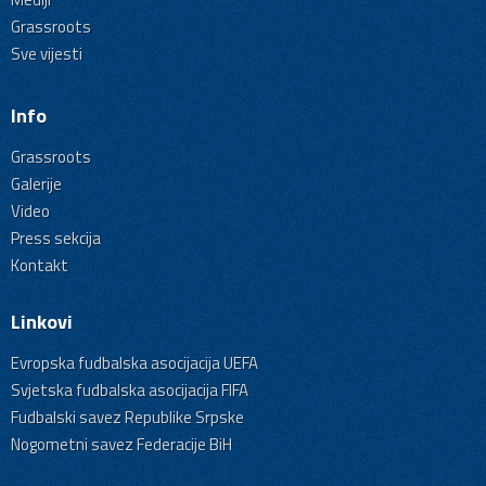
Grassroots
Sve vijesti
Info
Grassroots
Galerije
Video
Press sekcija
Kontakt
Linkovi
Evropska fudbalska asocijacija UEFA
Svjetska fudbalska asocijacija FIFA
Fudbalski savez Republike Srpske
Nogometni savez Federacije BiH