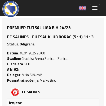
Toggle 
PREMIJER FUTSAL LIGA BIH 24/25
FC SALINES - FUTSAL KLUB BORAC (5 : 1) 11 : 3
Status:
Odigrana
Datum
: 18.01.2025 20:00
Stadion
: Gradska Arena Zenica - Zenica
Gledalaca
: 500
A1
: |
A2
:
Delegat
: Mišo Slišković
Posmatrač suđenja
: Marko Bilić
FC SALINES
Izmjene