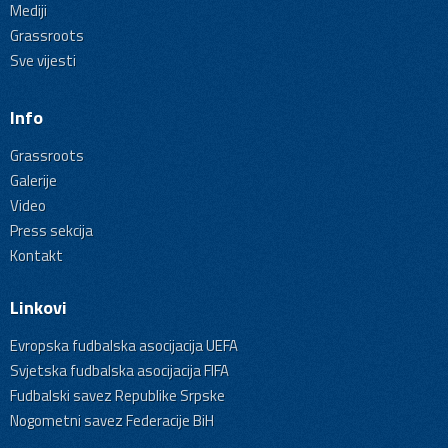
Mediji
Grassroots
Sve vijesti
Info
Grassroots
Galerije
Video
Press sekcija
Kontakt
Linkovi
Evropska fudbalska asocijacija UEFA
Svjetska fudbalska asocijacija FIFA
Fudbalski savez Republike Srpske
Nogometni savez Federacije BiH