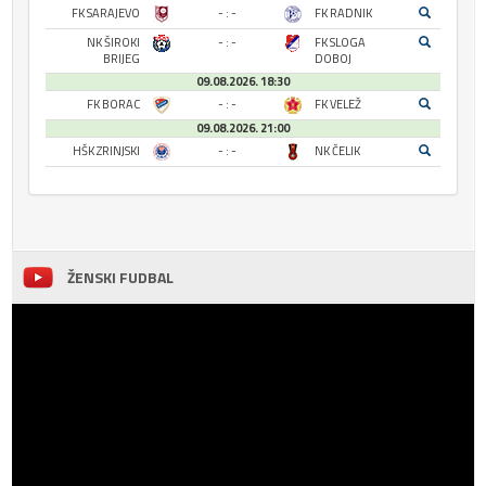
FK SARAJEVO
- : -
FK RADNIK
NK ŠIROKI
- : -
FK SLOGA
BRIJEG
DOBOJ
09.08.2026. 18:30
FK BORAC
- : -
FK VELEŽ
09.08.2026. 21:00
HŠK ZRINJSKI
- : -
NK ČELIK
ŽENSKI FUDBAL