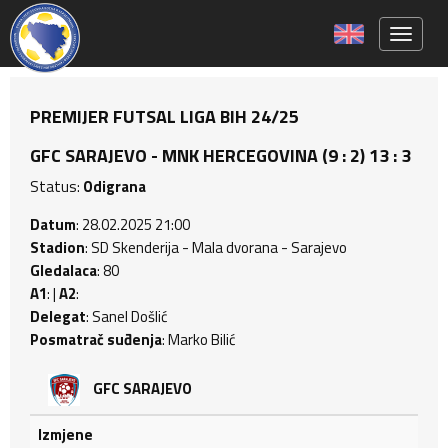
Toggle 
PREMIJER FUTSAL LIGA BIH 24/25
GFC SARAJEVO - MNK HERCEGOVINA (9 : 2) 13 : 3
Status:
Odigrana
Datum
: 28.02.2025 21:00
Stadion
: SD Skenderija - Mala dvorana - Sarajevo
Gledalaca
: 80
A1
: |
A2
:
Delegat
: Sanel Došlić
Posmatrač suđenja
: Marko Bilić
GFC SARAJEVO
Izmjene