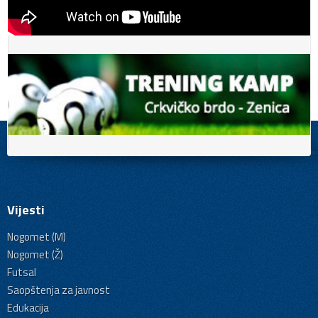
Vijesti
Nogomet (M)
Nogomet (Ž)
Futsal
Saopštenja za javnost
Edukacija