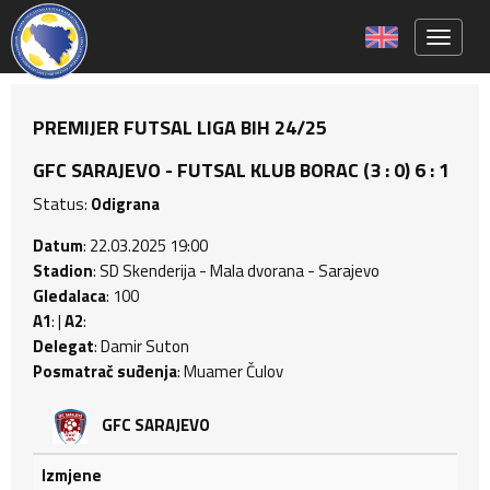
Toggle 
PREMIJER FUTSAL LIGA BIH 24/25
GFC SARAJEVO - FUTSAL KLUB BORAC (3 : 0) 6 : 1
Status:
Odigrana
Datum
: 22.03.2025 19:00
Stadion
: SD Skenderija - Mala dvorana - Sarajevo
Gledalaca
: 100
A1
: |
A2
:
Delegat
: Damir Suton
Posmatrač suđenja
: Muamer Čulov
GFC SARAJEVO
Izmjene