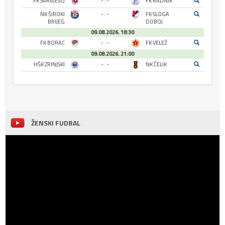
FK SARAJEVO
- : -
FK RADNIK
NK ŠIROKI
- : -
FK SLOGA
BRIJEG
DOBOJ
09.08.2026. 18:30
FK BORAC
- : -
FK VELEŽ
09.08.2026. 21:00
HŠK ZRINJSKI
- : -
NK ČELIK
ŽENSKI FUDBAL