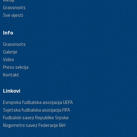
Grassroots
Sve vijesti
Info
Grassroots
Galerije
Video
Press sekcija
Kontakt
Linkovi
Evropska fudbalska asocijacija UEFA
Svjetska fudbalska asocijacija FIFA
Fudbalski savez Republike Srpske
Nogometni savez Federacije BiH