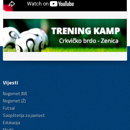
Vijesti
Nogomet (M)
Nogomet (Ž)
Futsal
Saopštenja za javnost
Edukacija
Mediji