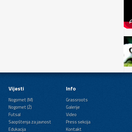
Vijesti
Info
Nogomet (M)
Grassroots
Nogomet (Ž)
Galerije
Futsal
Video
Saopštenja za javnost
Press sekcija
Edukacija
Kontakt