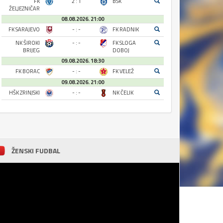
FK
2 : 1
BSK
ŽELJEZNIČAR
08.08.2026. 21:00
FK SARAJEVO
- : -
FK RADNIK
NK ŠIROKI
- : -
FK SLOGA
BRIJEG
DOBOJ
09.08.2026. 18:30
FK BORAC
- : -
FK VELEŽ
09.08.2026. 21:00
HŠK ZRINJSKI
- : -
NK ČELIK
ŽENSKI FUDBAL