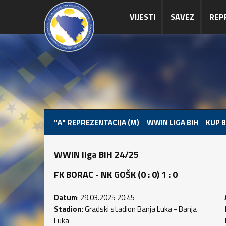
VIJESTI
SAVEZ
REP
"A" REPREZENTACIJA (M)
WWIN LIGA BIH
KUP B
WWIN liga BiH 24/25
FK BORAC - NK GOŠK (0 : 0) 1 : 0
Datum
: 29.03.2025 20:45
Stadion
: Gradski stadion Banja Luka - Banja
Luka