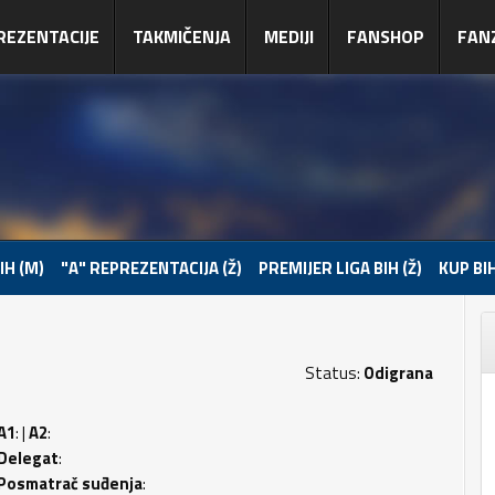
REZENTACIJE
TAKMIČENJA
MEDIJI
FANSHOP
FAN
IH (M)
"A" REPREZENTACIJA (Ž)
PREMIJER LIGA BIH (Ž)
KUP BIH
Status:
Odigrana
A1
: |
A2
:
Delegat
:
Posmatrač suđenja
: