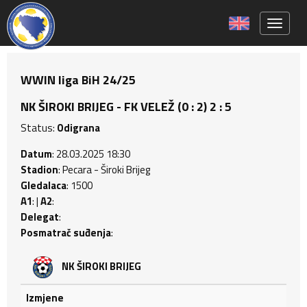
Toggle 
WWIN liga BiH 24/25
NK ŠIROKI BRIJEG - FK VELEŽ (0 : 2) 2 : 5
Status:
Odigrana
Datum
: 28.03.2025 18:30
Stadion
: Pecara - Široki Brijeg
Gledalaca
: 1500
A1
: |
A2
:
Delegat
:
Posmatrač suđenja
:
NK ŠIROKI BRIJEG
Izmjene