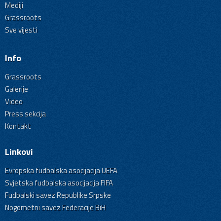
Mediji
Grassroots
Sve vijesti
Info
Grassroots
Galerije
Video
Press sekcija
Kontakt
Linkovi
Evropska fudbalska asocijacija UEFA
Svjetska fudbalska asocijacija FIFA
Fudbalski savez Republike Srpske
Nogometni savez Federacije BiH