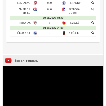
FK SARAJEVO
0 : 0
FK RADNIK
NK ŠIROKI
0 : 0
FK SLOGA
BRIJEG
DOBOJ
09.08.2026. 18:30
FK BORAC
- : -
FK VELEŽ
09.08.2026. 21:00
HŠK ZRINJSKI
- : -
NK ČELIK
ŽENSKI FUDBAL