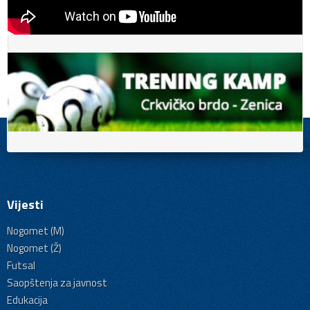
Vijesti
Nogomet (M)
Nogomet (Ž)
Futsal
Saopštenja za javnost
Edukacija