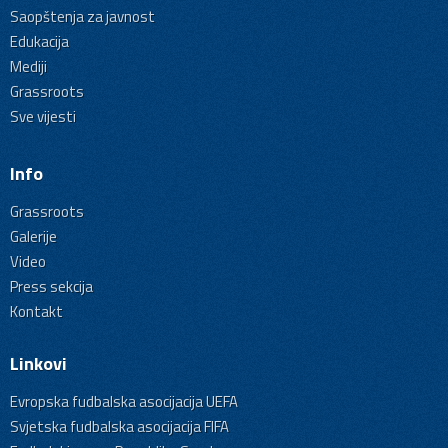
Saopštenja za javnost
Edukacija
Mediji
Grassroots
Sve vijesti
Info
Grassroots
Galerije
Video
Press sekcija
Kontakt
Linkovi
Evropska fudbalska asocijacija UEFA
Svjetska fudbalska asocijacija FIFA