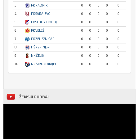
3
FK RADNIK
0
0
0
0
0
4
FK SARAJEVO
0
0
0
0
0
5
FK SLOGA DOBOJ
0
0
0
0
0
6
FK VELEŽ
0
0
0
0
0
7
FK ŽELJEZNIČAR
0
0
0
0
0
8
HŠK ZRINJSKI
0
0
0
0
0
9
NK ČELIK
0
0
0
0
0
10
NK ŠIROKI BRIJEG
0
0
0
0
0
ŽENSKI FUDBAL