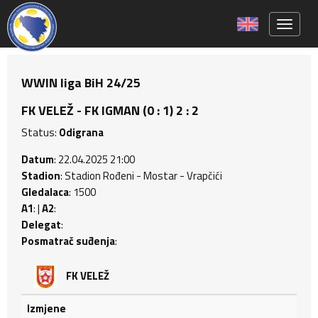
Toggle 
WWIN liga BiH 24/25
FK VELEŽ - FK IGMAN (0 : 1) 2 : 2
Status:
Odigrana
Datum
: 22.04.2025 21:00
Stadion
: Stadion Rođeni - Mostar - Vrapčići
Gledalaca
: 1500
A1
: |
A2
:
Delegat
:
Posmatrač suđenja
:
FK VELEŽ
Izmjene