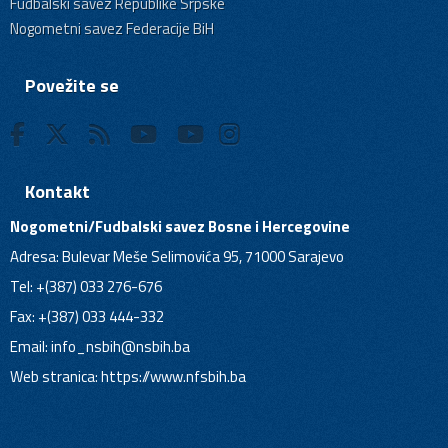
Fudbalski savez Republike Srpske
Nogometni savez Federacije BiH
Povežite se
Kontakt
Nogometni/Fudbalski savez Bosne i Hercegovine
Adresa: Bulevar Meše Selimovića 95, 71000 Sarajevo
Tel: +(387) 033 276-676
Fax: +(387) 033 444-332
Email:
info_nsbih@nsbih.ba
Web stranica: https://www.nfsbih.ba