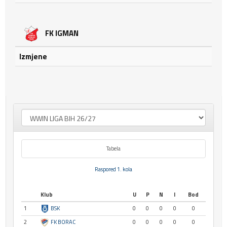
FK IGMAN
Izmjene
Tabela
Raspored 1. kola
Klub
U
P
N
I
Bod
1
BSK
0
0
0
0
0
2
FK BORAC
0
0
0
0
0