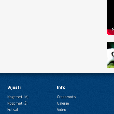
Vijesti
Info
Nogomet (M)
Grassroots
Nogomet (Ž)
Galerije
Futsal
Video