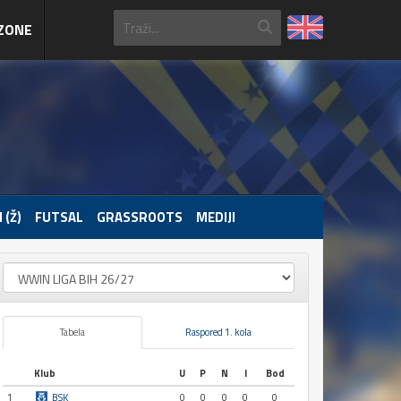
ZONE
 (Ž)
FUTSAL
GRASSROOTS
MEDIJI
Tabela
Raspored 1. kola
Klub
U
P
N
I
Bod
1
BSK
0
0
0
0
0