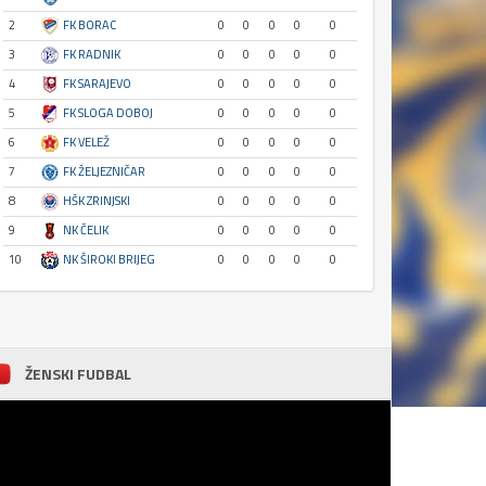
2
FK BORAC
0
0
0
0
0
3
FK RADNIK
0
0
0
0
0
4
FK SARAJEVO
0
0
0
0
0
5
FK SLOGA DOBOJ
0
0
0
0
0
6
FK VELEŽ
0
0
0
0
0
7
FK ŽELJEZNIČAR
0
0
0
0
0
8
HŠK ZRINJSKI
0
0
0
0
0
9
NK ČELIK
0
0
0
0
0
10
NK ŠIROKI BRIJEG
0
0
0
0
0
ŽENSKI FUDBAL