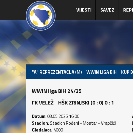
VIJESTI
SAVEZ
REP
"A" REPREZENTACIJA (M)
WWIN LIGA BIH
KUP B
WWIN liga BiH 24/25
FK VELEŽ - HŠK ZRINJSKI (0 : 0) 0 : 1
Datum
: 03.05.2025 16:00
Stadion
: Stadion Rođeni - Mostar - Vrapčići
Gledalaca
: 4000