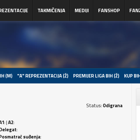
REZENTACIJE
TAKMIČENJA
MEDIJI
FANSHOP
FAN
IH (M)
"A" REPREZENTACIJA (Ž)
PREMIJER LIGA BIH (Ž)
KUP BIH
Status:
Odigrana
A1
: |
A2
:
Delegat
:
Posmatrač suđenja
: