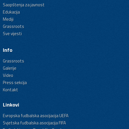
Saopštenja za javnost
Edukacija
Mediji
Grassroots
Sve vijesti
Info
Grassroots
Galerije
Video
Press sekcija
Kontakt
Linkovi
Evropska fudbalska asocijacija UEFA
Svjetska fudbalska asocijacija FIFA