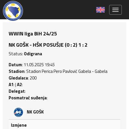
Toggle 
WWIN liga BiH 24/25
NK GOŠK - HŠK POSUŠJE (0 : 2) 1 : 2
Status:
Odigrana
Datum
: 11.05.2025 19:45
Stadion
: Stadion Perica Pero Pavlović Gabela - Gabela
Gledalaca
: 200
A1
: |
A2
:
Delegat
:
Posmatrač suđenja
:
NK GOŠK
Izmjene