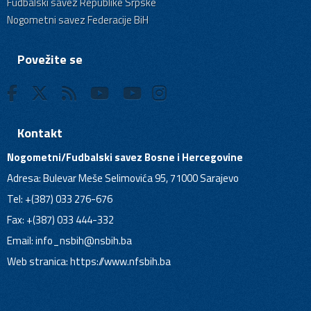
Fudbalski savez Republike Srpske
Nogometni savez Federacije BiH
Povežite se
Kontakt
Nogometni/Fudbalski savez Bosne i Hercegovine
Adresa: Bulevar Meše Selimovića 95, 71000 Sarajevo
Tel: +(387) 033 276-676
Fax: +(387) 033 444-332
Email:
info_nsbih@nsbih.ba
Web stranica: https://www.nfsbih.ba