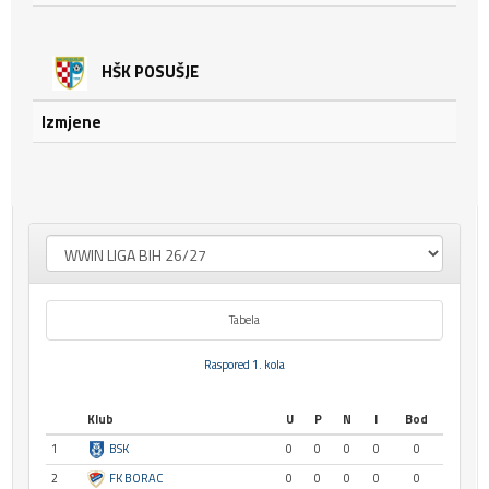
HŠK POSUŠJE
Izmjene
Tabela
Raspored 1. kola
Klub
U
P
N
I
Bod
1
BSK
0
0
0
0
0
2
FK BORAC
0
0
0
0
0