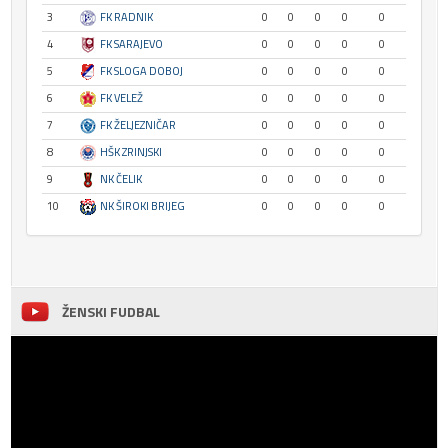
3
FK RADNIK
0
0
0
0
0
4
FK SARAJEVO
0
0
0
0
0
5
FK SLOGA DOBOJ
0
0
0
0
0
6
FK VELEŽ
0
0
0
0
0
7
FK ŽELJEZNIČAR
0
0
0
0
0
8
HŠK ZRINJSKI
0
0
0
0
0
9
NK ČELIK
0
0
0
0
0
10
NK ŠIROKI BRIJEG
0
0
0
0
0
ŽENSKI FUDBAL