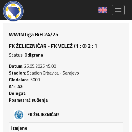
Toggle 
WWIN liga BiH 24/25
FK ŽELJEZNIČAR - FK VELEŽ (1 : 0) 2 : 1
Status:
Odigrana
Datum
: 25.05.2025 15:00
Stadion
: Stadion Grbavica - Sarajevo
Gledalaca
: 5000
A1
: |
A2
:
Delegat
:
Posmatrač suđenja
:
FK ŽELJEZNIČAR
Izmjene