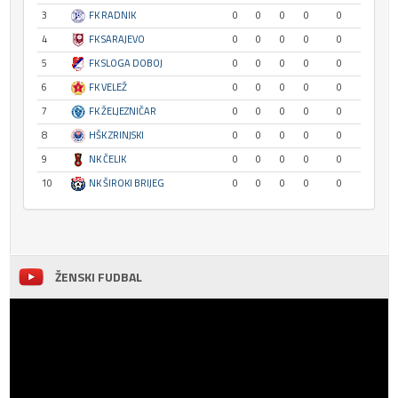
3
FK RADNIK
0
0
0
0
0
4
FK SARAJEVO
0
0
0
0
0
5
FK SLOGA DOBOJ
0
0
0
0
0
6
FK VELEŽ
0
0
0
0
0
7
FK ŽELJEZNIČAR
0
0
0
0
0
8
HŠK ZRINJSKI
0
0
0
0
0
9
NK ČELIK
0
0
0
0
0
10
NK ŠIROKI BRIJEG
0
0
0
0
0
ŽENSKI FUDBAL