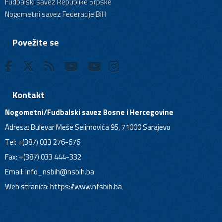
Fudbalski savez Republike Srpske
Nogometni savez Federacije BiH
Povežite se
Kontakt
Nogometni/Fudbalski savez Bosne i Hercegovine
Adresa: Bulevar Meše Selimovića 95, 71000 Sarajevo
Tel: +(387) 033 276-676
Fax: +(387) 033 444-332
Email:
info_nsbih@nsbih.ba
Web stranica: https://www.nfsbih.ba