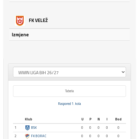
FK VELEŽ
Izmjene
Tabela
Raspored 1. kola
Klub
U
P
N
I
Bod
1
BSK
0
0
0
0
0
2
FK BORAC
0
0
0
0
0