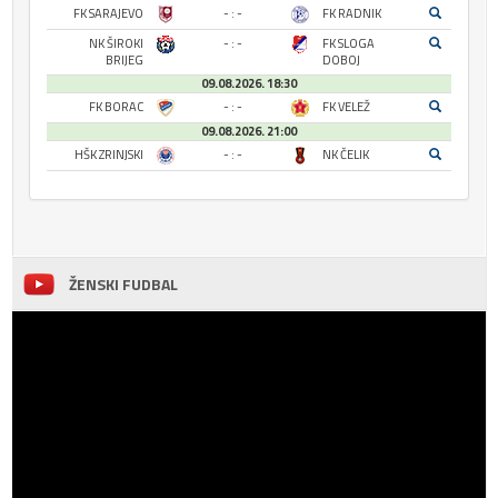
FK SARAJEVO
- : -
FK RADNIK
NK ŠIROKI
- : -
FK SLOGA
BRIJEG
DOBOJ
09.08.2026. 18:30
FK BORAC
- : -
FK VELEŽ
09.08.2026. 21:00
HŠK ZRINJSKI
- : -
NK ČELIK
ŽENSKI FUDBAL