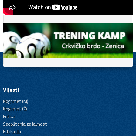
Vijesti
Nogomet (M)
Nogomet (Ž)
Futsal
Saopštenja za javnost
Edukacija