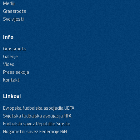
Mediji
Grassroots
Sve vijesti
Info
Grassroots
Galerije
Video
Press sekcija
Kontakt
Linkovi
Evropska fudbalska asocijacija UEFA
Svjetska fudbalska asocijacija FIFA
Fudbalski savez Republike Srpske
Nogometni savez Federacije BiH