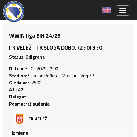
Toggle 
WWIN liga BiH 24/25
FK VELEŽ - FK SLOGA DOBOJ (2 : 0) 3 : 0
Status:
Odigrana
Datum
: 31.05.2025 17:00
Stadion
: Stadion Rođeni - Mostar - Vrapčići
Gledalaca
: 2500
A1
: |
A2
:
Delegat
:
Posmatrač suđenja
:
FK VELEŽ
Izmjene