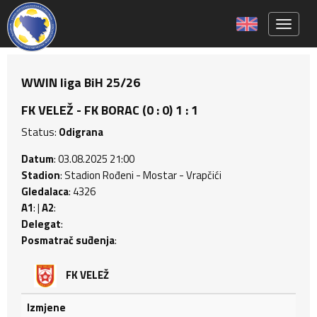
Toggle 
WWIN liga BiH 25/26
FK VELEŽ - FK BORAC (0 : 0) 1 : 1
Status:
Odigrana
Datum
: 03.08.2025 21:00
Stadion
: Stadion Rođeni - Mostar - Vrapčići
Gledalaca
: 4326
A1
: |
A2
:
Delegat
:
Posmatrač suđenja
:
FK VELEŽ
Izmjene