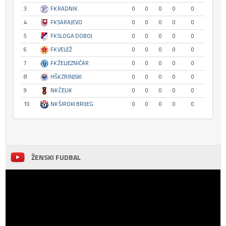
3
FK RADNIK
0
0
0
0
0
4
FK SARAJEVO
0
0
0
0
0
5
FK SLOGA DOBOJ
0
0
0
0
0
6
FK VELEŽ
0
0
0
0
0
7
FK ŽELJEZNIČAR
0
0
0
0
0
8
HŠK ZRINJSKI
0
0
0
0
0
9
NK ČELIK
0
0
0
0
0
10
NK ŠIROKI BRIJEG
0
0
0
0
0
ŽENSKI FUDBAL