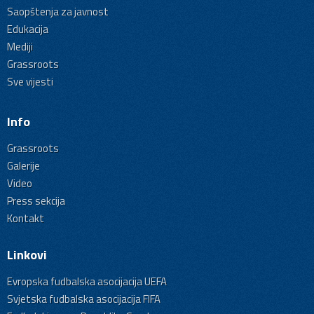
Saopštenja za javnost
Edukacija
Mediji
Grassroots
Sve vijesti
Info
Grassroots
Galerije
Video
Press sekcija
Kontakt
Linkovi
Evropska fudbalska asocijacija UEFA
Svjetska fudbalska asocijacija FIFA