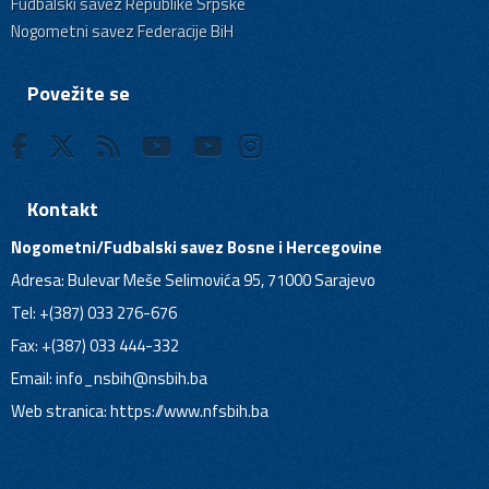
Fudbalski savez Republike Srpske
Nogometni savez Federacije BiH
Povežite se
Kontakt
Nogometni/Fudbalski savez Bosne i Hercegovine
Adresa: Bulevar Meše Selimovića 95, 71000 Sarajevo
Tel: +(387) 033 276-676
Fax: +(387) 033 444-332
Email:
info_nsbih@nsbih.ba
Web stranica: https://www.nfsbih.ba