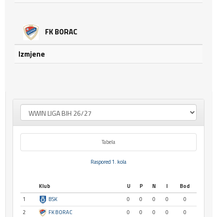
FK BORAC
Izmjene
Tabela
Raspored 1. kola
Klub
U
P
N
I
Bod
1
BSK
0
0
0
0
0
2
FK BORAC
0
0
0
0
0