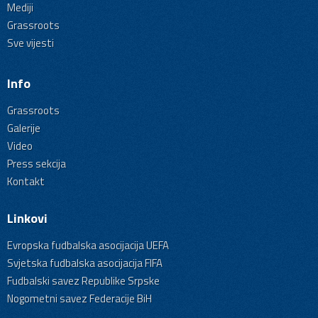
Mediji
Grassroots
Sve vijesti
Info
Grassroots
Galerije
Video
Press sekcija
Kontakt
Linkovi
Evropska fudbalska asocijacija UEFA
Svjetska fudbalska asocijacija FIFA
Fudbalski savez Republike Srpske
Nogometni savez Federacije BiH