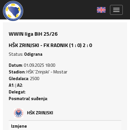
Toggle 
WWIN liga BiH 25/26
HŠK ZRINJSKI - FK RADNIK (1 : 0) 2 : 0
Status:
Odigrana
Datum
: 01.09.2025 18:00
Stadion
: HŠK 'Zrinjski' - Mostar
Gledalaca
: 2500
A1
: |
A2
:
Delegat
:
Posmatrač suđenja
:
HŠK ZRINJSKI
Izmjene