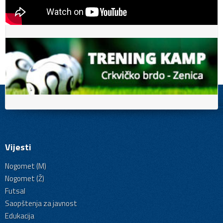
Vijesti
Nogomet (M)
Nogomet (Ž)
Futsal
Saopštenja za javnost
Edukacija