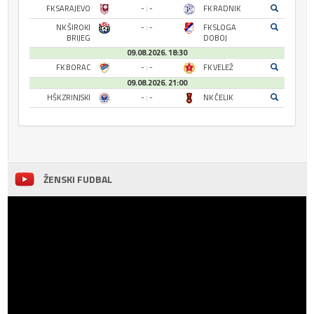
FK SARAJEVO
- : -
FK RADNIK
NK ŠIROKI
- : -
FK SLOGA
BRIJEG
DOBOJ
09.08.2026. 18:30
FK BORAC
- : -
FK VELEŽ
09.08.2026. 21:00
HŠK ZRINJSKI
- : -
NK ČELIK
ŽENSKI FUDBAL