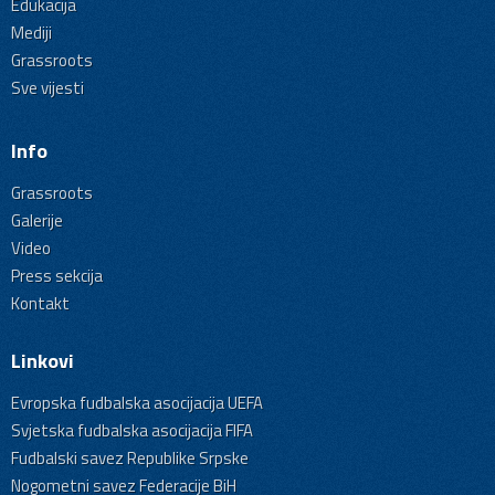
Edukacija
Mediji
Grassroots
Sve vijesti
Info
Grassroots
Galerije
Video
Press sekcija
Kontakt
Linkovi
Evropska fudbalska asocijacija UEFA
Svjetska fudbalska asocijacija FIFA
Fudbalski savez Republike Srpske
Nogometni savez Federacije BiH