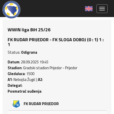
Toggle 
WWIN liga BiH 25/26
FK RUDAR PRIJEDOR - FK SLOGA DOBOJ (0 : 1) 1 :
1
Status:
Odigrana
Datum
: 28.09.2025 19:45
Stadion
: Gradski stadion Prijedor - Prijedor
Gledalaca
: 1500
A1
: Nebojša Žugić |
A2
:
Delegat
:
Posmatrač suđenja
:
FK RUDAR PRIJEDOR