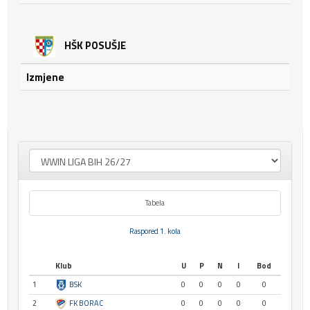
HŠK POSUŠJE
Izmjene
Tabela
Raspored 1. kola
Klub
U
P
N
I
Bod
1
BSK
0
0
0
0
0
2
FK BORAC
0
0
0
0
0