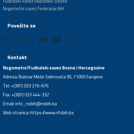
Fudbalski savez Republike Srpske
Nogometni savez Federacije BiH
Povežite se
Kontakt
Nogometni/Fudbalski savez Bosne i Hercegovine
Adresa: Bulevar Meše Selimovića 95, 71000 Sarajevo
Tel: +(387) 033 276-676
Fax: +(387) 033 444-332
Email:
info_nsbih@nsbih.ba
Web stranica: https://www.nfsbih.ba