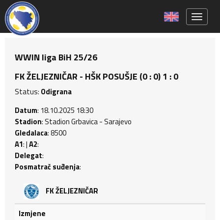
Toggle 
WWIN liga BiH 25/26
FK ŽELJEZNIČAR - HŠK POSUŠJE (0 : 0) 1 : 0
Status:
Odigrana
Datum
: 18.10.2025 18:30
Stadion
: Stadion Grbavica - Sarajevo
Gledalaca
: 8500
A1
: |
A2
:
Delegat
:
Posmatrač suđenja
:
FK ŽELJEZNIČAR
Izmjene