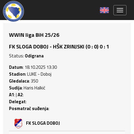
Toggle 
WWIN liga BiH 25/26
FK SLOGA DOBOJ - HŠK ZRINJSKI (0 : 0) 0 : 1
Status:
Odigrana
Datum
: 18.10.2025 13:30
Stadion
: LUKE - Doboj
Gledalaca
: 350
Sudija
: Haris Halkić
A1
: |
A2
:
Delegat
:
Posmatrač suđenja
:
FK SLOGA DOBOJ