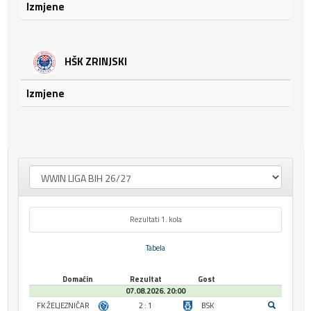
Izmjene
HŠK ZRINJSKI
Izmjene
Rezultati 1. kola
Tabela
Domaćin
Rezultat
Gost
07.08.2026. 20:00
FK ŽELJEZNIČAR
2 : 1
BSK