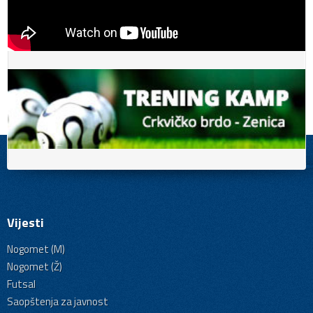
Vijesti
Nogomet (M)
Nogomet (Ž)
Futsal
Saopštenja za javnost