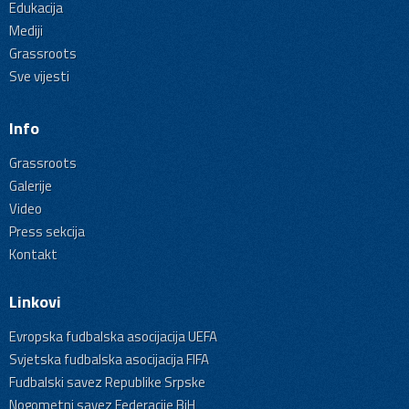
Edukacija
Mediji
Grassroots
Sve vijesti
Info
Grassroots
Galerije
Video
Press sekcija
Kontakt
Linkovi
Evropska fudbalska asocijacija UEFA
Svjetska fudbalska asocijacija FIFA
Fudbalski savez Republike Srpske
Nogometni savez Federacije BiH