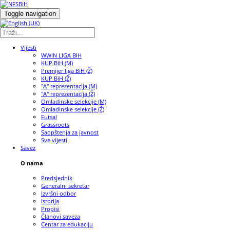
Toggle navigation
Vijesti
WWIN LIGA BIH
KUP BiH (M)
Premijer liga BiH (Ž)
KUP BiH (Ž)
"A" reprezentacija (M)
"A" reprezentacija (Ž)
Omladinske selekcije (M)
Omladinske selekcije (Ž)
Futsal
Grassroots
Saopštenja za javnost
Sve vijesti
Savez
O nama
Predsjednik
Generalni sekretar
Izvršni odbor
Istorija
Propisi
Članovi saveza
Centar za edukaciju