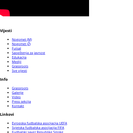
Vijesti
Nogomet (M)
Nogomet (Ž)
Futsal
Saopštenja za javnost
Edukacija
Mediji
Grassroots
Sve vijesti
Info
Grassroots
Galerije
Video
Press sekcija
Kontakt
Linkovi
Evropska fudbalska asocijacija UEFA
Svjetska fudbalska asocijacija FIFA
Fudbalski savez Republike Srpske