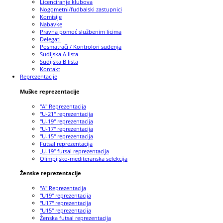
Licenciranje klubova
Nogometni/fudbalski zastupnici
Komisije
Nabavke
Pravna pomoć službenim licima
Delegati
Posmatrači / Kontrolori suđenja
Sudijska A lista
Sudijska B lista
Kontakt
Reprezentacije
Muške reprezentacije
"A" Reprezentacija
"U-21" reprezentacija
"U-19" reprezentacija
"U-17" reprezentacija
"U-15" reprezentacija
Futsal reprezentacija
„U-19“ futsal reprezentacija
Olimpijsko-mediteranska selekcija
Ženske reprezentacije
"A" Reprezentacija
"U19" reprezentacija
"U17" reprezentacija
"U15" reprezentacija
Ženska futsal reprezentacija