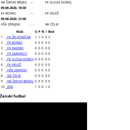
NK ŠIROKI BRIJEG
- : -
FK SLOGA DOBOJ
09.08.2026. 18:30
FK BORAC
- : -
FK VELEŽ
09.08.2026. 21:00
HŠK ZRINJSKI
- : -
NK ČELIK
Klub
U
P
N
I
Bod
1
FK ŽELJEZNIČAR
1
1
0
0
3
2
FK BORAC
0
0
0
0
0
3
FK RADNIK
0
0
0
0
0
4
FK SARAJEVO
0
0
0
0
0
5
FK SLOGA DOBOJ
0
0
0
0
0
6
FK VELEŽ
0
0
0
0
0
7
HŠK ZRINJSKI
0
0
0
0
0
8
NK ČELIK
0
0
0
0
0
9
NK ŠIROKI BRIJEG
0
0
0
0
0
10
BSK
1
0
0
1
0
Ženski fudbal