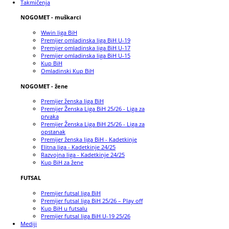
Takmičenja
NOGOMET - muškarci
Wwin liga BiH
Premijer omladinska liga BiH U-19
Premijer omladinska liga BiH U-17
Premijer omladinska liga BiH U-15
Kup BiH
Omladinski Kup BiH
NOGOMET - žene
Premijer ženska liga BiH
Premijer Ženska Liga BiH 25/26 - Liga za
prvaka
Premijer Ženska Liga BiH 25/26 - Liga za
opstanak
Premijer ženska liga BiH - Kadetkinje
Elitna liga - Kadetkinje 24/25
Razvojna liga - Kadetkinje 24/25
Kup BiH za žene
FUTSAL
Premijer futsal liga BiH
Premijer futsal liga BiH 25/26 – Play off
Kup BiH u futsalu
Premijer futsal liga BiH U-19 25/26
Mediji