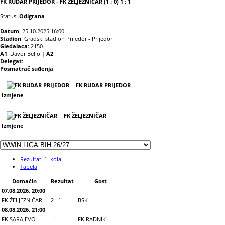
FK RUDAR PRIJEDOR - FK ŽELJEZNIČAR (1 : 0) 1 : 1
Status:
Odigrana
Datum
: 25.10.2025 16:00
Stadion
: Gradski stadion Prijedor - Prijedor
Gledalaca
: 2150
A1
: Davor Beljo |
A2
:
Delegat
:
Posmatrač suđenja
:
FK RUDAR PRIJEDOR
Izmjene
FK ŽELJEZNIČAR
Izmjene
Rezultati 1. kola
Tabela
Domaćin
Rezultat
Gost
07.08.2026. 20:00
FK ŽELJEZNIČAR
2 : 1
BSK
08.08.2026. 21:00
FK SARAJEVO
- : -
FK RADNIK