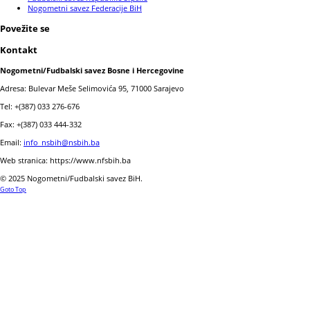
Nogometni savez Federacije BiH
Povežite se
Kontakt
Nogometni/Fudbalski savez Bosne i Hercegovine
Adresa: Bulevar Meše Selimovića 95, 71000 Sarajevo
Tel: +(387) 033 276-676
Fax: +(387) 033 444-332
Email:
info_nsbih@nsbih.ba
Web stranica: https://www.nfsbih.ba
© 2025 Nogometni/Fudbalski savez BiH.
Goto Top