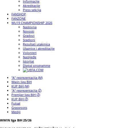
Informacije
Akreditacije
Press sekcija
FANSHOP
FANZONE
WU19 CHAMPIONSHIP 2026
Naslovna
Novosti
Gradovi
Stadioni
Rezultati utakmica
Ulaznice i akreditacije
Volonteri
Naslijeđe
Istorijat
Digital programme
"A" reprezentacija (M)
Wwin liga BiH
KUP BiH (M)
"A" reprezentacija (Ž)
Premijer liga BiH (Ž)
KUP BiH (Ž)
Futsal
Grassroots
Mediji
WWIN liga BiH 25/26